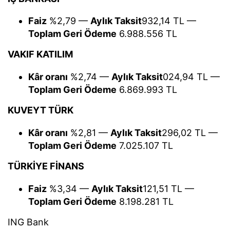
Faiz
%2,79 —
Aylık Taksit
932,14 TL —
Toplam Geri Ödeme
6.988.556 TL
VAKIF KATILIM
Kâr oranı
%2,74 —
Aylık Taksit
024,94 TL —
Toplam Geri Ödeme
6.869.993 TL
KUVEYT TÜRK
Kâr oranı
%2,81 —
Aylık Taksit
296,02 TL —
Toplam Geri Ödeme
7.025.107 TL
TÜRKİYE FİNANS
Faiz
%3,34 —
Aylık Taksit
121,51 TL —
Toplam Geri Ödeme
8.198.281 TL
ING Bank