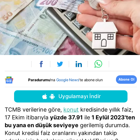
Abone Ol
Paradurumu
'na
Google News
'te abone olun
Uygulamayı İndir
TCMB verilerine göre,
konut
kredisinde yıllık faiz,
17 Ekim itibarıyla
yüzde 37.91
ile
1 Eylül 2023'ten
bu yana en düşük seviyeye
gerilemiş durumda.
Konut kredisi faiz oranlarını yakından takip