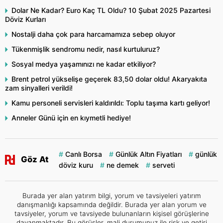
Dolar Ne Kadar? Euro Kaç TL Oldu? 10 Şubat 2025 Pazartesi
Döviz Kurları
Nostalji daha çok para harcamamıza sebep oluyor
Tükenmişlik sendromu nedir, nasıl kurtuluruz?
Sosyal medya yaşamınızı ne kadar etkiliyor?
Brent petrol yükselişe geçerek 83,50 dolar oldu! Akaryakıta
zam sinyalleri verildi!
Kamu personeli servisleri kaldırıldı: Toplu taşıma kartı geliyor!
Anneler Günü için en kıymetli hediye!
Canlı Borsa
Günlük Altın Fiyatları
günlük
Göz At
döviz kuru
ne demek
serveti
Burada yer alan yatırım bilgi, yorum ve tavsiyeleri yatırım
danışmanlığı kapsamında değildir. Burada yer alan yorum ve
tavsiyeler, yorum ve tavsiyede bulunanların kişisel görüşlerine
dayanmaktadır. Bu görüşler, mali durumunuz ile risk ve getiri