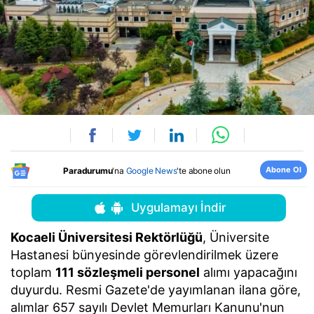
Abone Ol
Paradurumu
'na
Google News
'te abone olun
Uygulamayı İndir
Kocaeli Üniversitesi Rektörlüğü
, Üniversite
Hastanesi bünyesinde görevlendirilmek üzere
toplam
111 sözleşmeli personel
alımı yapacağını
duyurdu. Resmi Gazete'de yayımlanan ilana göre,
alımlar 657 sayılı Devlet Memurları Kanunu'nun