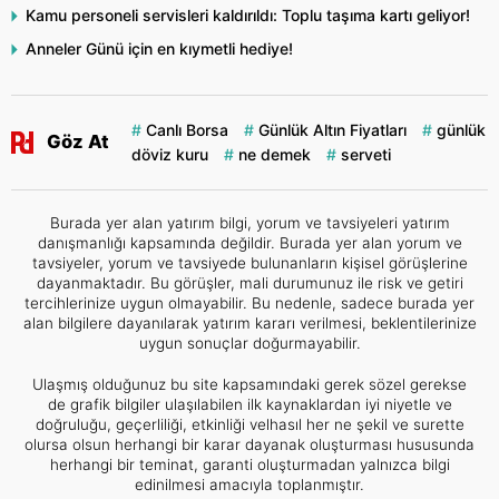
Kamu personeli servisleri kaldırıldı: Toplu taşıma kartı geliyor!
Anneler Günü için en kıymetli hediye!
Canlı Borsa
Günlük Altın Fiyatları
günlük
Göz At
döviz kuru
ne demek
serveti
Burada yer alan yatırım bilgi, yorum ve tavsiyeleri yatırım
danışmanlığı kapsamında değildir. Burada yer alan yorum ve
tavsiyeler, yorum ve tavsiyede bulunanların kişisel görüşlerine
dayanmaktadır. Bu görüşler, mali durumunuz ile risk ve getiri
tercihlerinize uygun olmayabilir. Bu nedenle, sadece burada yer
alan bilgilere dayanılarak yatırım kararı verilmesi, beklentilerinize
uygun sonuçlar doğurmayabilir.
Ulaşmış olduğunuz bu site kapsamındaki gerek sözel gerekse
de grafik bilgiler ulaşılabilen ilk kaynaklardan iyi niyetle ve
doğruluğu, geçerliliği, etkinliği velhasıl her ne şekil ve surette
olursa olsun herhangi bir karar dayanak oluşturması hususunda
herhangi bir teminat, garanti oluşturmadan yalnızca bilgi
edinilmesi amacıyla toplanmıştır.