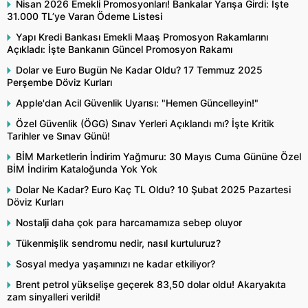
Nisan 2026 Emekli Promosyonları! Bankalar Yarışa Girdi: İşte
31.000 TL’ye Varan Ödeme Listesi
Yapı Kredi Bankası Emekli Maaş Promosyon Rakamlarını
Açıkladı: İşte Bankanın Güncel Promosyon Rakamı
Dolar ve Euro Bugün Ne Kadar Oldu? 17 Temmuz 2025
Perşembe Döviz Kurları
Apple'dan Acil Güvenlik Uyarısı: "Hemen Güncelleyin!"
Özel Güvenlik (ÖGG) Sınav Yerleri Açıklandı mı? İşte Kritik
Tarihler ve Sınav Günü!
BİM Marketlerin İndirim Yağmuru: 30 Mayıs Cuma Gününe Özel
BİM İndirim Kataloğunda Yok Yok
Dolar Ne Kadar? Euro Kaç TL Oldu? 10 Şubat 2025 Pazartesi
Döviz Kurları
Nostalji daha çok para harcamamıza sebep oluyor
Tükenmişlik sendromu nedir, nasıl kurtuluruz?
Sosyal medya yaşamınızı ne kadar etkiliyor?
Brent petrol yükselişe geçerek 83,50 dolar oldu! Akaryakıta
zam sinyalleri verildi!