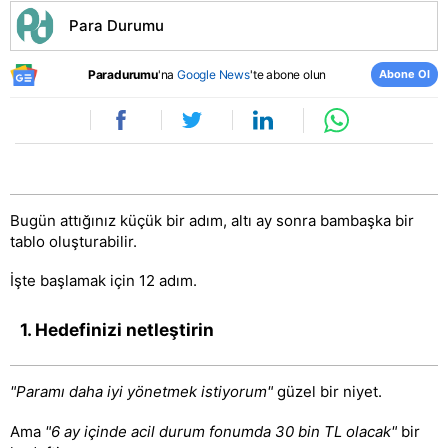
Para Durumu
Abone Ol
Paradurumu
'na
Google News
'te abone olun
Bugün attığınız küçük bir adım, altı ay sonra bambaşka bir
tablo oluşturabilir.
İşte başlamak için 12 adım.
1. Hedefinizi netleştirin
"Paramı daha iyi yönetmek istiyorum"
güzel bir niyet.
Ama
"6 ay içinde acil durum fonumda 30 bin TL olacak"
bir