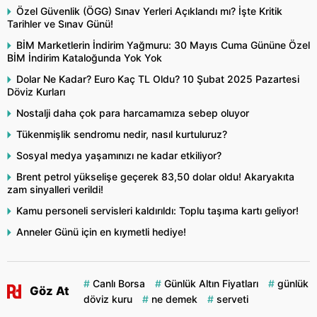
Özel Güvenlik (ÖGG) Sınav Yerleri Açıklandı mı? İşte Kritik
Tarihler ve Sınav Günü!
BİM Marketlerin İndirim Yağmuru: 30 Mayıs Cuma Gününe Özel
BİM İndirim Kataloğunda Yok Yok
Dolar Ne Kadar? Euro Kaç TL Oldu? 10 Şubat 2025 Pazartesi
Döviz Kurları
Nostalji daha çok para harcamamıza sebep oluyor
Tükenmişlik sendromu nedir, nasıl kurtuluruz?
Sosyal medya yaşamınızı ne kadar etkiliyor?
Brent petrol yükselişe geçerek 83,50 dolar oldu! Akaryakıta
zam sinyalleri verildi!
Kamu personeli servisleri kaldırıldı: Toplu taşıma kartı geliyor!
Anneler Günü için en kıymetli hediye!
Canlı Borsa
Günlük Altın Fiyatları
günlük
Göz At
döviz kuru
ne demek
serveti