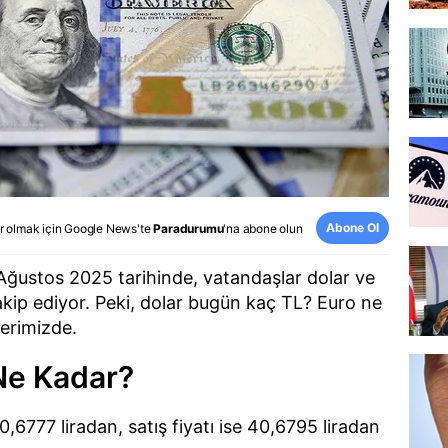
Abone Ol
r olmak için
Google News
'te
Paradurumu
'na abone olun
 Ağustos 2025 tarihinde, vatandaşlar dolar ve
akip ediyor. Peki, dolar bugün kaç TL? Euro ne
erimizde.
Ne Kadar?
40,6777 liradan, satış fiyatı ise 40,6795 liradan