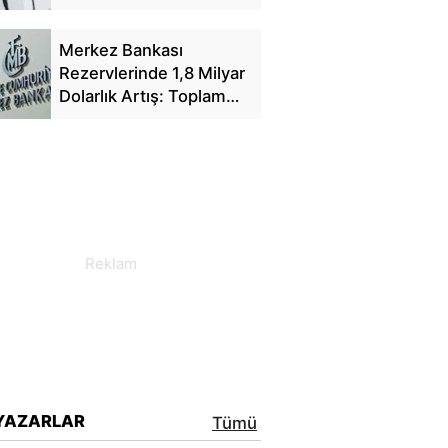
Yansıyacak mı?
Merkez Bankası
Rezervlerinde 1,8 Milyar
Dolarlık Artış: Toplam
Rezerv 164,4 Milyar
Dolar Oldu
YAZARLAR
Tümü