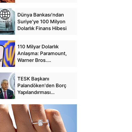
Dünya Bankası'ndan
Suriye'ye 100 Milyon
Dolarlık Finans Hibesi
110 Milyar Dolarlık
Anlaşma: Paramount,
Warner Bros.
Discovery'yi Satın Alıyor
TESK Başkanı
Palandöken'den Borç
Yapılandırması
Açıklaması: 25 Günde
228 Bin Başvuru