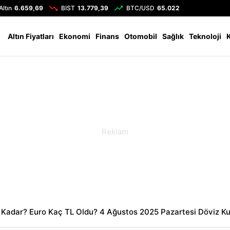
Altın
6.659,69
BIST
13.779,39
BTC/USD
65.022
Altın Fiyatları
Ekonomi
Finans
Otomobil
Sağlık
Teknoloji
 Kadar? Euro Kaç TL Oldu? 4 Ağustos 2025 Pazartesi Döviz Kur