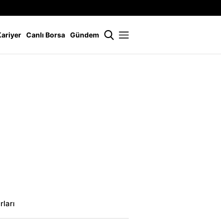
İstanbul
21 °
Kariyer
Canlı Borsa
Gündem
ları