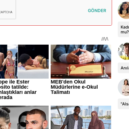
GÖNDER
Kadı
mu?
Anıl
"Al