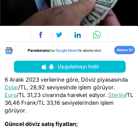
Abone Ol
Paradurumu
'na
Google News
'te abone olun
Uygulamayı İndir
6 Aralık 2023 verilerine göre, Döviz piyasasında
Dolar
/TL, 28,92 seviyesinde işlem görüyor.
Euro
/TL 31,23 civarında hareket ediyor.
Sterlin
/TL
36,46 Frank/TL 33,16 seviyelerinden işlem
görüyor.
Güncel döviz satış fiyatları;