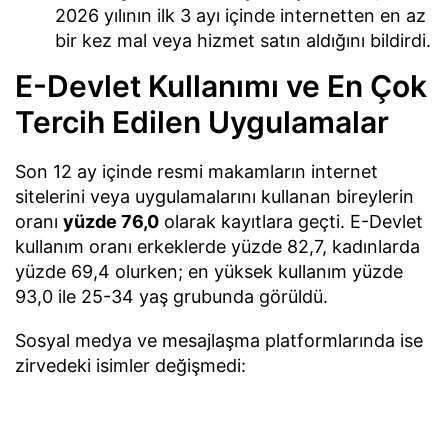
2026 yılının ilk 3 ayı içinde internetten en az
bir kez mal veya hizmet satın aldığını bildirdi.
E-Devlet Kullanımı ve En Çok
Tercih Edilen Uygulamalar
Son 12 ay içinde resmi makamların internet
sitelerini veya uygulamalarını kullanan bireylerin
oranı
yüzde 76,0
olarak kayıtlara geçti. E-Devlet
kullanım oranı erkeklerde yüzde 82,7, kadınlarda
yüzde 69,4 olurken; en yüksek kullanım yüzde
93,0 ile 25-34 yaş grubunda görüldü.
Sosyal medya ve mesajlaşma platformlarında ise
zirvedeki isimler değişmedi:
WhatsApp:
%90,0 kullanım oranı ile ilk sırada
yer aldı (Erkekler %92,5 / Kadınlar %87,6).