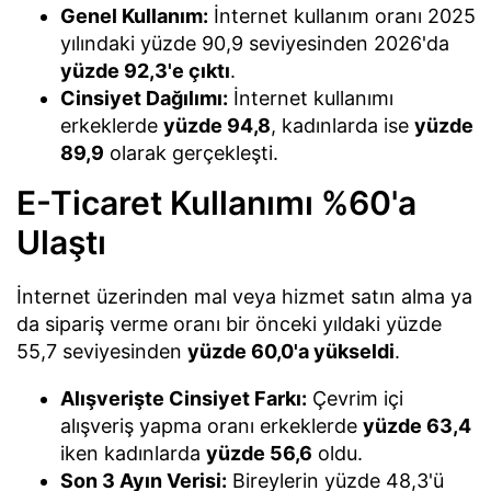
Genel Kullanım:
İnternet kullanım oranı 2025
yılındaki yüzde 90,9 seviyesinden 2026'da
yüzde 92,3'e çıktı
.
Cinsiyet Dağılımı:
İnternet kullanımı
erkeklerde
yüzde 94,8
, kadınlarda ise
yüzde
89,9
olarak gerçekleşti.
E-Ticaret Kullanımı %60'a
Ulaştı
İnternet üzerinden mal veya hizmet satın alma ya
da sipariş verme oranı bir önceki yıldaki yüzde
55,7 seviyesinden
yüzde 60,0'a yükseldi
.
Alışverişte Cinsiyet Farkı:
Çevrim içi
alışveriş yapma oranı erkeklerde
yüzde 63,4
iken kadınlarda
yüzde 56,6
oldu.
Son 3 Ayın Verisi:
Bireylerin yüzde 48,3'ü