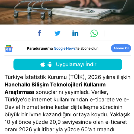
Abone Ol
Paradurumu
'na
Google News
'te abone olun
Uygulamayı İndir
Türkiye İstatistik Kurumu (TÜİK), 2026 yılına ilişkin
Hanehalkı Bilişim Teknolojileri Kullanım
Araştırması
sonuçlarını yayımladı. Veriler,
Türkiye'de internet kullanımından e-ticarete ve e-
Devlet hizmetlerine kadar dijitalleşme sürecinin
büyük bir ivme kazandığını ortaya koydu. Yaklaşık
10 yıl önce yüzde 20,9 seviyesinde olan e-ticaret
oranı 2026 yılı itibarıyla yüzde 60'a tırmandı.