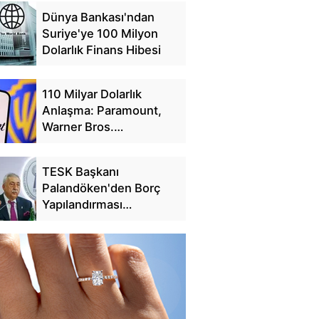
Dünya Bankası'ndan
Suriye'ye 100 Milyon
Dolarlık Finans Hibesi
110 Milyar Dolarlık
Anlaşma: Paramount,
Warner Bros.
Discovery'yi Satın Alıyor
TESK Başkanı
Palandöken'den Borç
Yapılandırması
Açıklaması: 25 Günde
228 Bin Başvuru