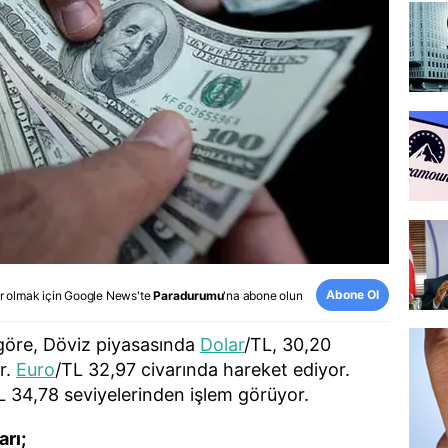
Abone Ol
r olmak için
Google News
'te
Paradurumu
'na abone olun
göre, Döviz piyasasında
Dolar
/TL, 30,20
r.
Euro
/TL 32,97 civarında hareket ediyor.
 34,78 seviyelerinden işlem görüyor.
arı;