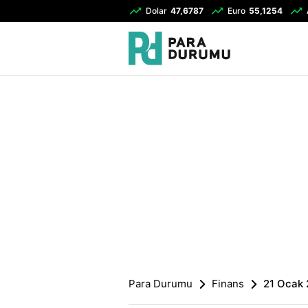
Dolar
47,6787
Euro
55,1254
Para Durumu
Finans
21 Ocak 2