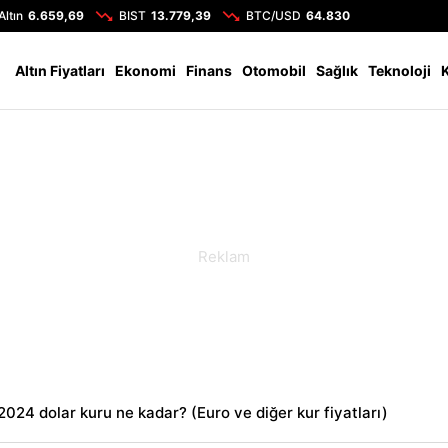
Altın
6.659,69
BIST
13.779,39
BTC/USD
64.830
Altın Fiyatları
Ekonomi
Finans
Otomobil
Sağlık
Teknoloji
024 dolar kuru ne kadar? (Euro ve diğer kur fiyatları)