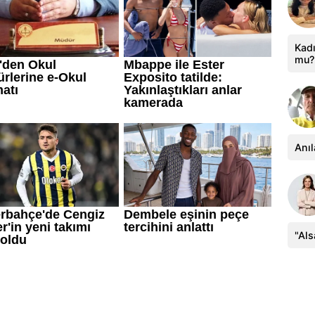
Kadı
mu?
Anıl
"Al