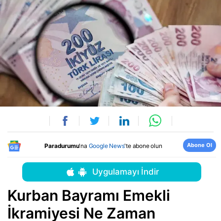
Abone Ol
Paradurumu
'na
Google News
'te abone olun
Uygulamayı İndir
Kurban Bayramı Emekli
İkramiyesi Ne Zaman