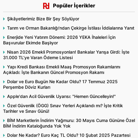
Popüler İçerikler
Şikâyetlerimiz Bize Bir Şey Söylüyor
Tarım ve Orman Bakanlığı'ndan Çekirge İstilası İddialarına Yanıt
Enerjide Yeni Yatırım Dönemi: 2026 YEKA İhaleleri İçin
Başvurular Ekimde Başlıyor
Nisan 2026 Emekli Promosyonları! Bankalar Yarışa Girdi: İşte
31.000 TL’ye Varan Ödeme Listesi
Yapı Kredi Bankası Emekli Maaş Promosyon Rakamlarını
Açıkladı: İşte Bankanın Güncel Promosyon Rakamı
Dolar ve Euro Bugün Ne Kadar Oldu? 17 Temmuz 2025
Perşembe Döviz Kurları
Apple'dan Acil Güvenlik Uyarısı: "Hemen Güncelleyin!"
Özel Güvenlik (ÖGG) Sınav Yerleri Açıklandı mı? İşte Kritik
Tarihler ve Sınav Günü!
BİM Marketlerin İndirim Yağmuru: 30 Mayıs Cuma Gününe Özel
BİM İndirim Kataloğunda Yok Yok
Dolar Ne Kadar? Euro Kaç TL Oldu? 10 Şubat 2025 Pazartesi