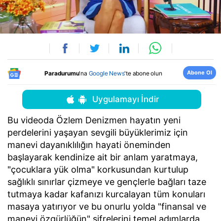
Abone Ol
Paradurumu
'na
Google News
'te abone olun
Uygulamayı İndir
Bu videoda Özlem Denizmen hayatın yeni
perdelerini yaşayan sevgili büyüklerimiz için
manevi dayanıklılığın hayati öneminden
başlayarak kendinize ait bir anlam yaratmaya,
"çocuklara yük olma" korkusundan kurtulup
sağlıklı sınırlar çizmeye ve gençlerle bağları taze
tutmaya kadar kafanızı kurcalayan tüm konuları
masaya yatırıyor ve bu onurlu yolda "finansal ve
manevi özgürlüğün" şifrelerini temel adımlarda