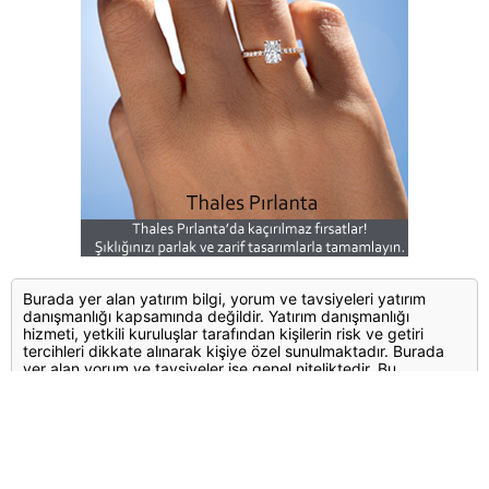
Burada yer alan yatırım bilgi, yorum ve tavsiyeleri yatırım
danışmanlığı kapsamında değildir. Yatırım danışmanlığı
hizmeti, yetkili kuruluşlar tarafından kişilerin risk ve getiri
tercihleri dikkate alınarak kişiye özel sunulmaktadır. Burada
yer alan yorum ve tavsiyeler ise genel niteliktedir. Bu
tavsiyeler mali durumunuz ile risk ve getiri tercihlerinize uygun
olmayabilir. Bu nedenle, sadece burada yer alan bilgilere
dayanılarak yatırım kararı verilmesi beklentilerinize uygun
sonuçlar doğurmayabilir.