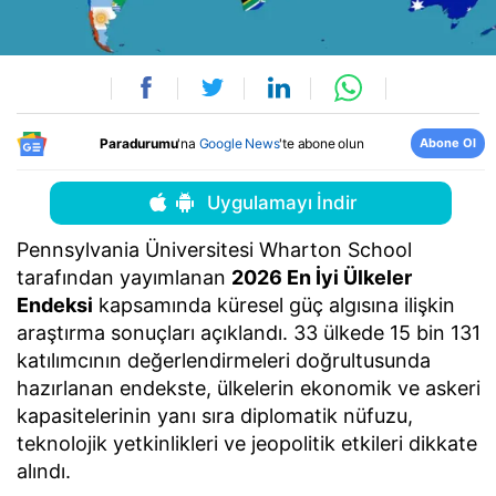
Abone Ol
Paradurumu
'na
Google News
'te abone olun
Uygulamayı İndir
Pennsylvania Üniversitesi Wharton School
tarafından yayımlanan
2026 En İyi Ülkeler
Endeksi
kapsamında küresel güç algısına ilişkin
araştırma sonuçları açıklandı. 33 ülkede 15 bin 131
katılımcının değerlendirmeleri doğrultusunda
hazırlanan endekste, ülkelerin ekonomik ve askeri
kapasitelerinin yanı sıra diplomatik nüfuzu,
teknolojik yetkinlikleri ve jeopolitik etkileri dikkate
alındı.