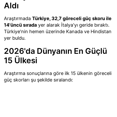
Aldı
Araştırmada
Türkiye, 32,7 göreceli güç skoru ile
14'üncü sırada
yer alarak İtalya'yı geride bıraktı.
Türkiye'nin hemen üzerinde Kanada ve Hindistan
yer buldu.
2026'da Dünyanın En Güçlü
15 Ülkesi
Araştırma sonuçlarına göre ilk 15 ülkenin göreceli
güç skorları şu şekilde sıralandı:
1. ABD:
100,0
2. Çin:
93,6
3. Rusya:
91,4
4. Birleşik Krallık:
84,3