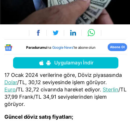
Abone Ol
Paradurumu
'na
Google News
'te abone olun
Uygulamayı İndir
17 Ocak 2024 verilerine göre, Döviz piyasasında
Dolar
/TL, 30,12 seviyesinde işlem görüyor.
Euro
/TL 32,72 civarında hareket ediyor.
Sterlin
/TL
37,99 Frank/TL 34,91 seviyelerinden işlem
görüyor.
Güncel döviz satış fiyatları;