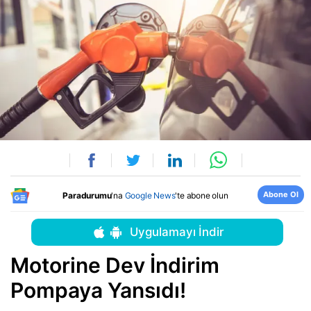
Abone Ol
Paradurumu
'na
Google News
'te abone olun
Uygulamayı İndir
Motorine Dev İndirim
Pompaya Yansıdı!