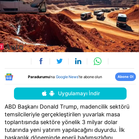
Abone Ol
Paradurumu
'na
Google News
'te abone olun
Uygulamayı İndir
ABD Başkanı Donald Trump, madencilik sektörü
temsilcileriyle gerçekleştirilen yuvarlak masa
toplantısında sektöre yönelik 3 milyar dolar
tutarında yeni yatırım yapılacağını duyurdu. İlk
başkanlık döneminde enerji bağımsızlığını