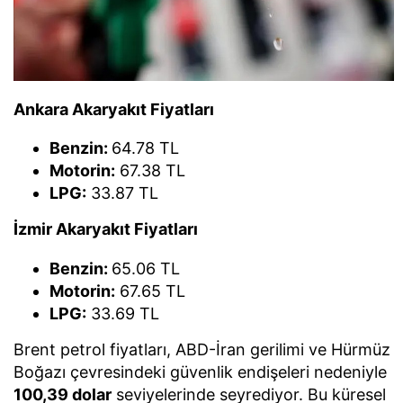
Ankara Akaryakıt Fiyatları
Benzin:
64.78 TL
Motorin:
67.38 TL
LPG:
33.87 TL
İzmir Akaryakıt Fiyatları
Benzin:
65.06 TL
Motorin:
67.65 TL
LPG:
33.69 TL
Brent petrol fiyatları, ABD-İran gerilimi ve Hürmüz
Boğazı çevresindeki güvenlik endişeleri nedeniyle
100,39 dolar
seviyelerinde seyrediyor. Bu küresel