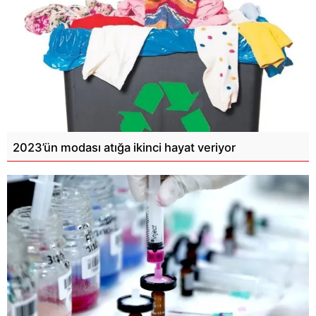
2023’ün modası atığa ikinci hayat veriyor