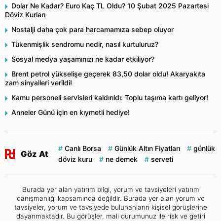
Dolar Ne Kadar? Euro Kaç TL Oldu? 10 Şubat 2025 Pazartesi
Döviz Kurları
Nostalji daha çok para harcamamıza sebep oluyor
Tükenmişlik sendromu nedir, nasıl kurtuluruz?
Sosyal medya yaşamınızı ne kadar etkiliyor?
Brent petrol yükselişe geçerek 83,50 dolar oldu! Akaryakıta
zam sinyalleri verildi!
Kamu personeli servisleri kaldırıldı: Toplu taşıma kartı geliyor!
Anneler Günü için en kıymetli hediye!
Canlı Borsa
Günlük Altın Fiyatları
günlük
Göz At
döviz kuru
ne demek
serveti
Burada yer alan yatırım bilgi, yorum ve tavsiyeleri yatırım
danışmanlığı kapsamında değildir. Burada yer alan yorum ve
tavsiyeler, yorum ve tavsiyede bulunanların kişisel görüşlerine
dayanmaktadır. Bu görüşler, mali durumunuz ile risk ve getiri