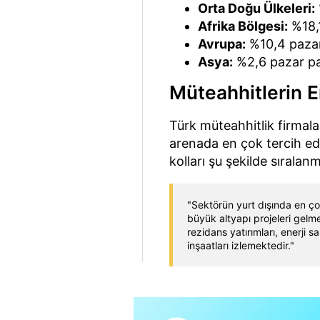
Orta Doğu Ülkeleri:
Afrika Bölgesi:
%18,1
Avrupa:
%10,4 pazar
Asya:
%2,6 pazar pa
Müteahhitlerin E
Türk müteahhitlik firmala
arenada en çok tercih edil
kolları şu şekilde sıralan
"Sektörün yurt dışında en çok
büyük altyapı projeleri gelmek
rezidans yatırımları, enerji s
inşaatları izlemektedir."