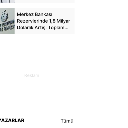
Yansıyacak mı?
Merkez Bankası
Rezervlerinde 1,8 Milyar
Dolarlık Artış: Toplam
Rezerv 164,4 Milyar
Dolar Oldu
YAZARLAR
Tümü