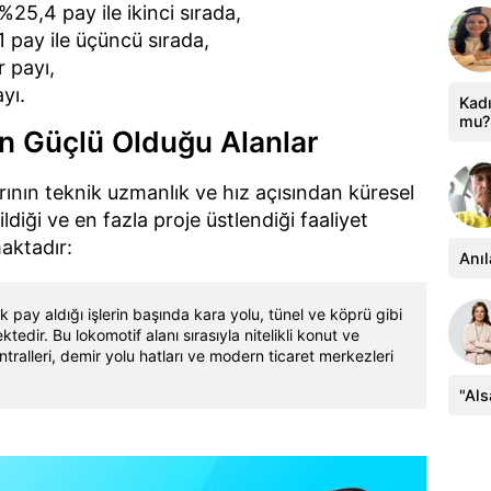
%25,4 pay ile ikinci sırada,
 pay ile üçüncü sırada,
 payı,
yı.
Kadı
mu?
n Güçlü Olduğu Alanlar
rının teknik uzmanlık ve hız açısından küresel
diği ve en fazla proje üstlendiği faaliyet
maktadır:
Anıl
 pay aldığı işlerin başında kara yolu, tünel ve köprü gibi
tedir. Bu lokomotif alanı sırasıyla nitelikli konut ve
antralleri, demir yolu hatları ve modern ticaret merkezleri
"Al