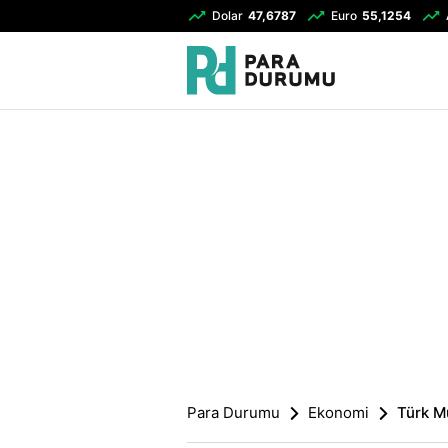
Dolar
47,6787
Euro
55,1254
Para Durumu
Ekonomi
Türk Mü