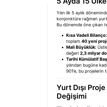
5 Ayda 15 Ülke
Yılın ilk 5 aylık dönemin
konjonktüre rağmen yurt d
Bu dönemde öne çıkan tem
Kısa Vadeli Bilanço:
toplam
40 yeni proj
Mali Büyüklük:
Üstle
değeri
2,3 milyar do
Tarihi Kümülatif Baş
yılından bugüne kada
901’e, bu projelerin
Yurt Dışı Proj
Değişimi