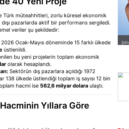
de 40 Yeni Proje
de Türk müteahhitleri, zorlu küresel ekonomik
ışı pazarlarda aktif bir performans sergiledi.
el veriler şu şekildedir:
2026 Ocak-Mayıs döneminde 15 farklı ülkede
e
üstlenildi.
nilen bu yeni projelerin toplam ekonomik
lar
olarak hesaplandı.
arı:
Sektörün dış pazarlara açıldığı 1972
r 138 ülkede üstlendiği toplam iş sayısı 12 bin
 toplam hacmi ise
562,6 milyar dolara
ulaştı.
e Hacminin Yıllara Göre