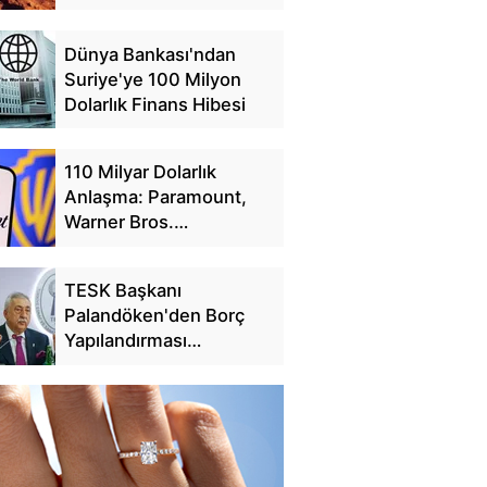
Dünya Bankası'ndan
Suriye'ye 100 Milyon
Dolarlık Finans Hibesi
110 Milyar Dolarlık
Anlaşma: Paramount,
Warner Bros.
Discovery'yi Satın Alıyor
TESK Başkanı
Palandöken'den Borç
Yapılandırması
Açıklaması: 25 Günde
228 Bin Başvuru