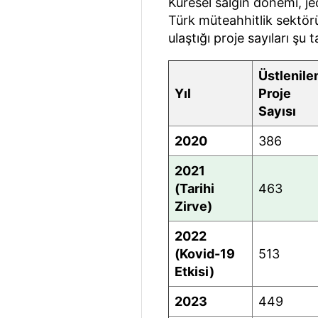
Küresel salgın dönemi, je
Türk müteahhitlik sektörün
ulaştığı proje sayıları şu 
Üstlenile
Yıl
Proje
Sayısı
2020
386
2021
(Tarihi
463
Zirve)
2022
(Kovid-19
513
Etkisi)
2023
449