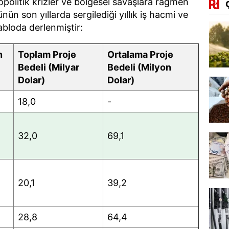
opolitik krizler ve bölgesel savaşlara rağmen
ün son yıllarda sergilediği yıllık iş hacmi ve
tabloda derlenmiştir:
n
Toplam Proje
Ortalama Proje
Bedeli (Milyar
Bedeli (Milyon
Dolar)
Dolar)
18,0
-
32,0
69,1
20,1
39,2
28,8
64,4