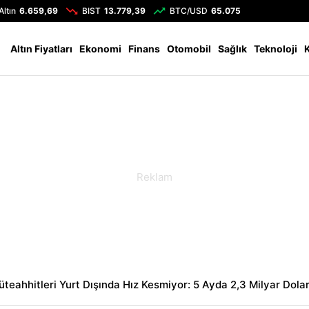
Altın
6.659,69
BIST
13.779,39
BTC/USD
65.075
Altın Fiyatları
Ekonomi
Finans
Otomobil
Sağlık
Teknoloji
teahhitleri Yurt Dışında Hız Kesmiyor: 5 Ayda 2,3 Milyar Dolar