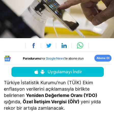
Abone Ol
Paradurumu
'na
Google News
'te abone olun
Uygulamayı İndir
Türkiye İstatistik Kurumu'nun (TÜİK) Ekim
enflasyon verilerini açıklamasıyla birlikte
belirlenen
Yeniden Değerleme Oranı (YDO)
ışığında,
Özel İletişim Vergisi (ÖİV)
yeni yılda
rekor bir artışla zamlanacak.