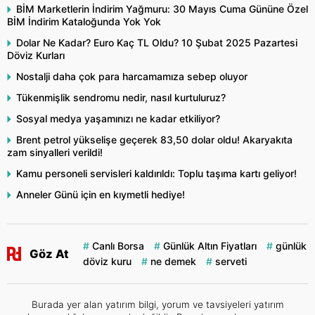
BİM Marketlerin İndirim Yağmuru: 30 Mayıs Cuma Gününe Özel
BİM İndirim Kataloğunda Yok Yok
Dolar Ne Kadar? Euro Kaç TL Oldu? 10 Şubat 2025 Pazartesi
Döviz Kurları
Nostalji daha çok para harcamamıza sebep oluyor
Tükenmişlik sendromu nedir, nasıl kurtuluruz?
Sosyal medya yaşamınızı ne kadar etkiliyor?
Brent petrol yükselişe geçerek 83,50 dolar oldu! Akaryakıta
zam sinyalleri verildi!
Kamu personeli servisleri kaldırıldı: Toplu taşıma kartı geliyor!
Anneler Günü için en kıymetli hediye!
Canlı Borsa
Günlük Altın Fiyatları
günlük
Göz At
döviz kuru
ne demek
serveti
Burada yer alan yatırım bilgi, yorum ve tavsiyeleri yatırım