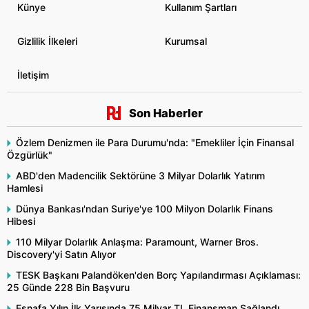
Künye
Kullanım Şartları
Gizlilik İlkeleri
Kurumsal
İletişim
Son Haberler
Özlem Denizmen ile Para Durumu'nda: "Emekliler İçin Finansal
Özgürlük"
ABD'den Madencilik Sektörüne 3 Milyar Dolarlık Yatırım
Hamlesi
Dünya Bankası'ndan Suriye'ye 100 Milyon Dolarlık Finans
Hibesi
110 Milyar Dolarlık Anlaşma: Paramount, Warner Bros.
Discovery'yi Satın Alıyor
TESK Başkanı Palandöken'den Borç Yapılandırması Açıklaması:
25 Günde 228 Bin Başvuru
Esnafa Yılın İlk Yarısında 75 Milyar TL Finansman Sağlandı