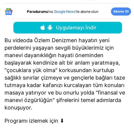
Abone Ol
Paradurumu
'na
Google News
'te abone olun
Uygulamayı İndir
Bu videoda Özlem Denizmen hayatın yeni
perdelerini yaşayan sevgili büyüklerimiz için
manevi dayanıklılığın hayati öneminden
başlayarak kendinize ait bir anlam yaratmaya,
"çocuklara yük olma" korkusundan kurtulup
sağlıklı sınırlar çizmeye ve gençlerle bağları taze
tutmaya kadar kafanızı kurcalayan tüm konuları
masaya yatırıyor ve bu onurlu yolda "finansal ve
manevi özgürlüğün" şifrelerini temel adımlarda
konuşuyor.
Programı izlemek için ⬇︎