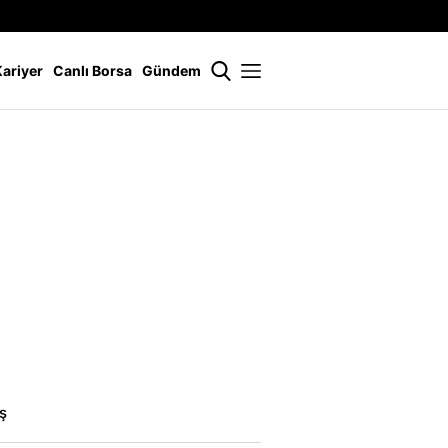
İstanbul
21 °
Kariyer
Canlı Borsa
Gündem
ş