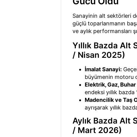
Gücü Oldu
Sanayinin alt sektörleri 
güçlü toparlanmanın başat
ve aylık performansları şu
Yıllık Bazda Alt
/ Nisan 2025)
İmalat Sanayi:
Geçen
büyümenin motoru o
Elektrik, Gaz, Buhar
endeksi yıllık bazda
Madencilik ve Taş O
ayrışarak yıllık baz
Aylık Bazda Alt 
/ Mart 2026)