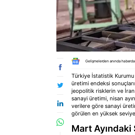
Gelişmelerden anında haberda
Türkiye İstatistik Kurum
üretimi endeksi sonuçlar
jeopolitik risklerin ve İr
sanayi üretimi, nisan ayı
verilere göre sanayi üret
görülen en yüksek seviye
Mart Ayındaki 