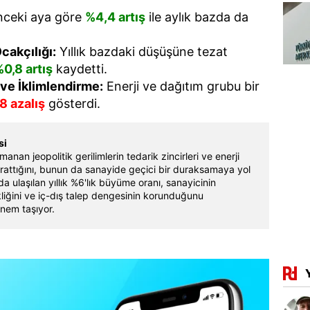
nceki aya göre
%4,4 artış
ile aylık bazda da
cakçılığı:
Yıllık bazdaki düşüşüne tezat
0,8 artış
kaydetti.
 ve İklimlendirme:
Enerji ve dağıtım grubu bir
8 azalış
gösterdi.
si
anan jeopolitik gerilimlerin tedarik zincirleri ve enerji
arattığını, bunun da sanayide geçici bir duraksamaya yol
nda ulaşılan yıllık %6'lık büyüme oranı, sanayicinin
kliğini ve iç-dış talep dengesinin korunduğunu
önem taşıyor.