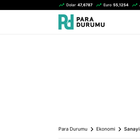
Dolar
47,6787
Euro
55,1254
Para Durumu
Ekonomi
Sanayi