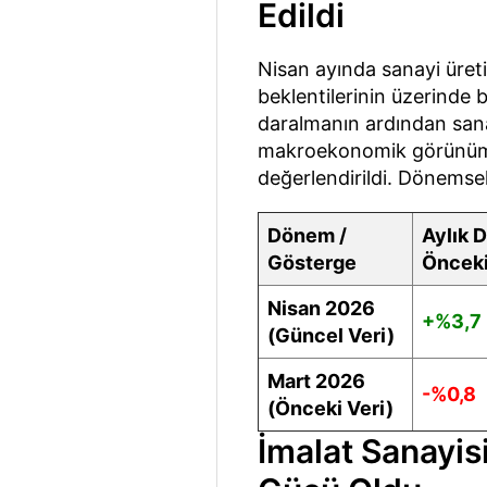
Edildi
Nisan ayında sanayi üret
beklentilerinin üzerinde 
daralmanın ardından sana
makroekonomik görünüm aç
değerlendirildi. Dönemse
Dönem /
Aylık D
Gösterge
Önceki
Nisan 2026
+%3,7
(Güncel Veri)
Mart 2026
-%0,8
(Önceki Veri)
İmalat Sanayis