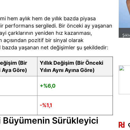
imi hem aylık hem de yıllık bazda piyasa
bir performans sergiledi. Bir önceki ay yaşanan
yi çarklarının yeniden hız kazanması,
ısından pozitif bir sinyal olarak
l bazda yaşanan net değişimler şu şekildedir:
eğişim (Bir
Yıllık Değişim (Bir Önceki
 Aya Göre)
Yılın Aynı Ayına Göre)
+%6,0
-%1,1
i Büyümenin Sürükleyici