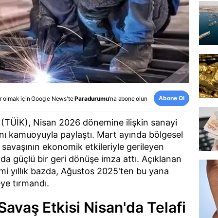
Abone Ol
r olmak için
Google News
'te
Paradurumu
'na abone olun
u (TÜİK), Nisan 2026 dönemine ilişkin sanayi
ını kamuoyuyla paylaştı. Mart ayında bölgesel
an savaşının ekonomik etkileriyle gerileyen
nda güçlü bir geri dönüşe imza attı. Açıklanan
imi yıllık bazda, Ağustos 2025'ten bu yana
ye tırmandı.
Savaş Etkisi Nisan'da Telafi