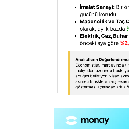
İmalat Sanayi:
Bir ö
gücünü korudu.
Madencilik ve Taş O
olarak, aylık bazda
%
Elektrik, Gaz, Buhar
önceki aya göre
%2,
Analistlerin Değerlendirme
Ekonomistler, mart ayında tırm
maliyetleri üzerinde baskı y
açtığını belirtiyor. Nisan ayı
asimetrik risklere karşı esne
göstermesi açısından kritik 