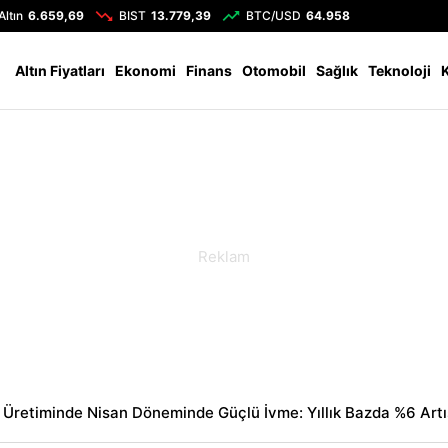
Altın
6.659,69
BIST
13.779,39
BTC/USD
64.958
Altın Fiyatları
Ekonomi
Finans
Otomobil
Sağlık
Teknoloji
 Üretiminde Nisan Döneminde Güçlü İvme: Yıllık Bazda %6 Artı