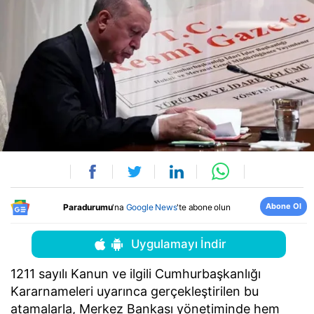
Abone Ol
Paradurumu
'na
Google News
'te abone olun
Uygulamayı İndir
1211 sayılı Kanun ve ilgili Cumhurbaşkanlığı
Kararnameleri uyarınca gerçekleştirilen bu
atamalarla, Merkez Bankası yönetiminde hem