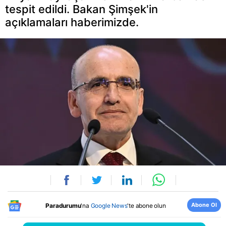
tespit edildi. Bakan Şimşek'in
açıklamaları haberimizde.
Abone Ol
Paradurumu
'na
Google News
'te abone olun