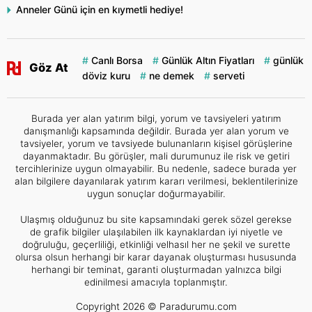
Anneler Günü için en kıymetli hediye!
Canlı Borsa
Günlük Altın Fiyatları
günlük
Göz At
döviz kuru
ne demek
serveti
Burada yer alan yatırım bilgi, yorum ve tavsiyeleri yatırım
danışmanlığı kapsamında değildir. Burada yer alan yorum ve
tavsiyeler, yorum ve tavsiyede bulunanların kişisel görüşlerine
dayanmaktadır. Bu görüşler, mali durumunuz ile risk ve getiri
tercihlerinize uygun olmayabilir. Bu nedenle, sadece burada yer
alan bilgilere dayanılarak yatırım kararı verilmesi, beklentilerinize
uygun sonuçlar doğurmayabilir.
Ulaşmış olduğunuz bu site kapsamındaki gerek sözel gerekse
de grafik bilgiler ulaşılabilen ilk kaynaklardan iyi niyetle ve
doğruluğu, geçerliliği, etkinliği velhasıl her ne şekil ve surette
olursa olsun herhangi bir karar dayanak oluşturması hususunda
herhangi bir teminat, garanti oluşturmadan yalnızca bilgi
edinilmesi amacıyla toplanmıştır.
Copyright 2026 © Paradurumu.com