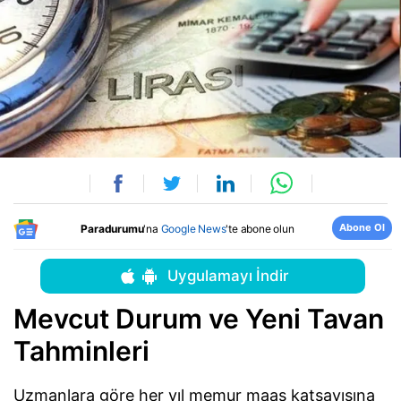
Abone Ol
Paradurumu
'na
Google News
'te abone olun
Uygulamayı İndir
Mevcut Durum ve Yeni Tavan
Tahminleri
Uzmanlara göre her yıl memur maaş katsayısına