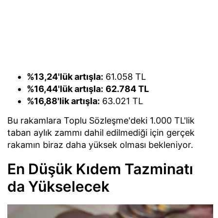
%13,24'lük artışla:
61.058 TL
%16,44'lük artışla:
62.784 TL
%16,88'lik artışla:
63.021 TL
Bu rakamlara Toplu Sözleşme'deki 1.000 TL'lik
taban aylık zammı dahil edilmediği için gerçek
rakamın biraz daha yüksek olması bekleniyor.
En Düşük Kıdem Tazminatı
da Yükselecek