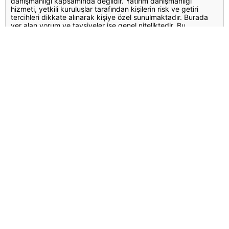
danışmanlığı kapsamında değildir. Yatırım danışmanlığı
hizmeti, yetkili kuruluşlar tarafından kişilerin risk ve getiri
tercihleri dikkate alınarak kişiye özel sunulmaktadır. Burada
yer alan yorum ve tavsiyeler ise genel niteliktedir. Bu
tavsiyeler mali durumunuz ile risk ve getiri tercihlerinize uygun
olmayabilir. Bu nedenle, sadece burada yer alan bilgilere
dayanılarak yatırım kararı verilmesi beklentilerinize uygun
sonuçlar doğurmayabilir.
Yorumlar