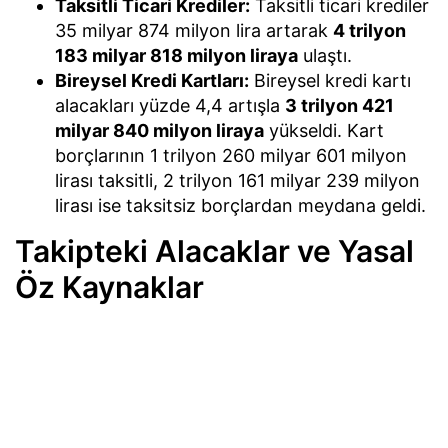
Taksitli Ticari Krediler:
Taksitli ticari krediler
35 milyar 874 milyon lira artarak
4 trilyon
183 milyar 818 milyon liraya
ulaştı.
Bireysel Kredi Kartları:
Bireysel kredi kartı
alacakları yüzde 4,4 artışla
3 trilyon 421
milyar 840 milyon liraya
yükseldi. Kart
borçlarının 1 trilyon 260 milyar 601 milyon
lirası taksitli, 2 trilyon 161 milyar 239 milyon
lirası ise taksitsiz borçlardan meydana geldi.
Takipteki Alacaklar ve Yasal
Öz Kaynaklar
Bankacılık sektörünün takipteki alacakları 31
Temmuz haftasında 8 milyar 466 milyon lira
artarak
818 milyar 532 milyon liraya
tırmandı. Bu
alacakların 612 milyar 726 milyon liralık kısmına
özel karşılık ayrıldı. Aynı dönemde bankacılık