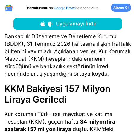
Abone Ol
Paradurumu
'na
Google News
'te abone olun
Uygulamayı İndir
Bankacılık Düzenleme ve Denetleme Kurumu
(BDDK), 31 Temmuz 2026 haftasına ilişkin haftalık
bültenini yayımladı. Açıklanan veriler, Kur Korumalı
Mevduat (KKM) hesaplarındaki erimenin
sürdüğünü ve bankacılık sektörünün kredi
hacminde artış yaşandığını ortaya koydu.
KKM Bakiyesi 157 Milyon
Liraya Geriledi
Kur korumalı Türk lirası mevduat ve katılma
hesapları (KKM), geçen hafta
34 milyon lira
azalarak 157 milyon liraya
düştü. KKM'deki