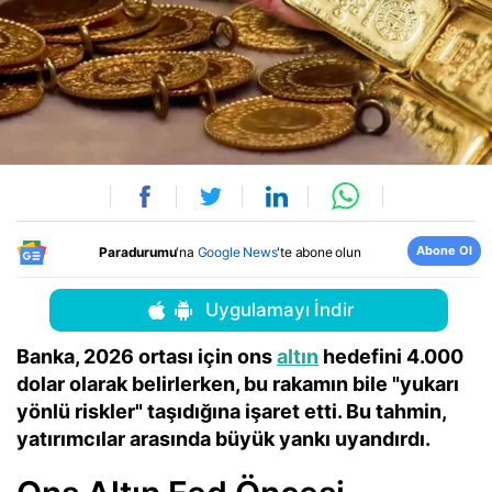
Abone Ol
Paradurumu
'na
Google News
'te abone olun
Uygulamayı İndir
Banka, 2026 ortası için ons
altın
hedefini 4.000
dolar olarak belirlerken, bu rakamın bile "yukarı
yönlü riskler" taşıdığına işaret etti. Bu tahmin,
yatırımcılar arasında büyük yankı uyandırdı.