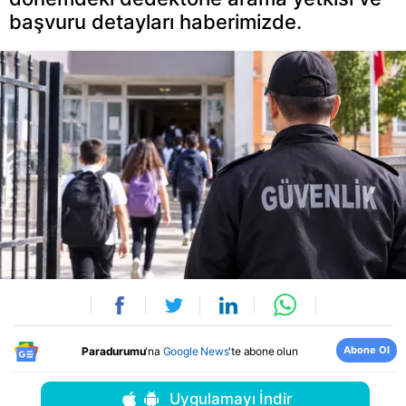
başvuru detayları haberimizde.
Abone Ol
Paradurumu
'na
Google News
'te abone olun
Uygulamayı İndir