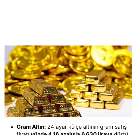
Gram Altın:
24 ayar külçe altının gram satış
fiyatı
yüzde 4,16 azalışla
6.630 liraya
düştü.