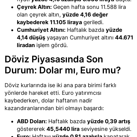
Çeyrek Altın:
Geçen hafta sonu 11.588 lira
olan çeyrek altın,
yüzde 4,16 değer
kaybederek
11.105 liraya
geriledi.
Cumhuriyet Altını:
Haftalık bazda
yüzde
4,14 düşüş
yaşayan Cumhuriyet altını
44.671
liradan
işlem gördü.
Döviz Piyasasında Son
Durum: Dolar mı, Euro mu?
Döviz kurlarında ise iki ana para birimi farklı
yönlerde hareket etti. Euro yatırımcısı
kaybederken, dolar haftanın nadir
kazandıranlarından biri olmayı başardı:
ABD Doları:
Haftalık bazda
yüzde 0,39 artış
göstererek
45,5440 lira
seviyesine yükseldi.
Euro:
Haftayı
yüzde 0,81 azalışla
kapatarak