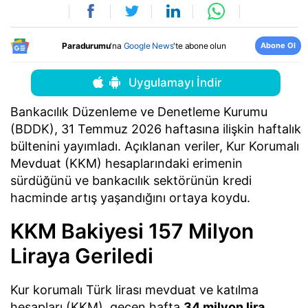
Abone Ol
Paradurumu
'na
Google News
'te abone olun
Uygulamayı İndir
Bankacılık Düzenleme ve Denetleme Kurumu
(BDDK), 31 Temmuz 2026 haftasına ilişkin haftalık
bültenini yayımladı. Açıklanan veriler, Kur Korumalı
Mevduat (KKM) hesaplarındaki erimenin
sürdüğünü ve bankacılık sektörünün kredi
hacminde artış yaşandığını ortaya koydu.
KKM Bakiyesi 157 Milyon
Liraya Geriledi
Kur korumalı Türk lirası mevduat ve katılma
hesapları (KKM), geçen hafta
34 milyon lira