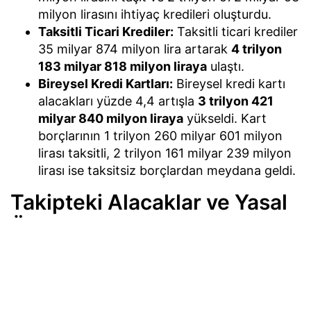
milyon lirasını ihtiyaç kredileri oluşturdu.
Taksitli Ticari Krediler:
Taksitli ticari krediler
35 milyar 874 milyon lira artarak
4 trilyon
183 milyar 818 milyon liraya
ulaştı.
Bireysel Kredi Kartları:
Bireysel kredi kartı
alacakları yüzde 4,4 artışla
3 trilyon 421
milyar 840 milyon liraya
yükseldi. Kart
borçlarının 1 trilyon 260 milyar 601 milyon
lirası taksitli, 2 trilyon 161 milyar 239 milyon
lirası ise taksitsiz borçlardan meydana geldi.
Takipteki Alacaklar ve Yasal
Öz Kaynaklar
Bankacılık sektörünün takipteki alacakları 31
Temmuz haftasında 8 milyar 466 milyon lira
artarak
818 milyar 532 milyon liraya
tırmandı. Bu