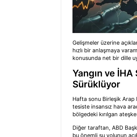
Gelişmeler üzerine açıkl
hızlı bir anlaşmaya var
konusunda net bir dille uy
Yangın ve İHA S
Sürüklüyor
Hafta sonu Birleşik Arap 
tesiste insansız hava arac
bölgedeki kırılgan ateşkes
Diğer taraftan, ABD Başk
bu önemli su yolunun açı