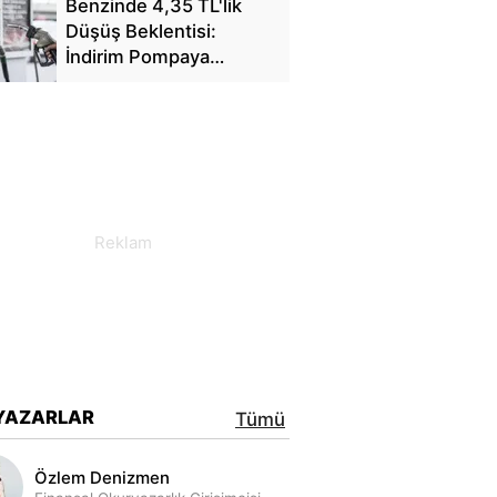
Benzinde 4,35 TL'lik
Düşüş Beklentisi:
İndirim Pompaya
Yansıyacak mı?
YAZARLAR
Tümü
Özlem Denizmen