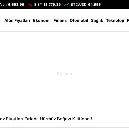
Altın
6.653,99
BIST
13.779,39
BTC/USD
64.956
Altın Fiyatları
Ekonomi
Finans
Otomobil
Sağlık
Teknoloji
z Fiyatları Fırladı, Hürmüz Boğazı Kilitlendi!