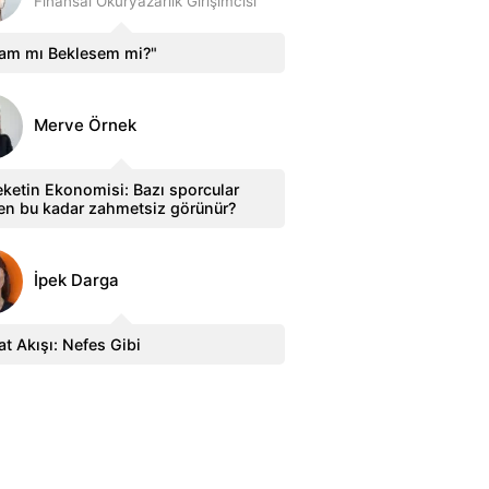
Finansal Okuryazarlık Girişimcisi
sam mı Beklesem mi?"
Merve Örnek
ketin Ekonomisi: Bazı sporcular
en bu kadar zahmetsiz görünür?
İpek Darga
t Akışı: Nefes Gibi