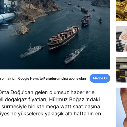
Abone Ol
r olmak için
Google News
'te
Paradurumu
'na abone olun
, Orta Doğu'dan gelen olumsuz haberlerle
li doğalgaz fiyatları, Hürmüz Boğazı'ndaki
ın sürmesiyle birlikte mega watt saat başına
yesine yükselerek yaklaşık altı haftanın en