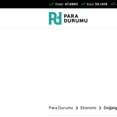
Dolar
47,6893
Euro
55,1418
Para Durumu
Ekonomi
Doğalga