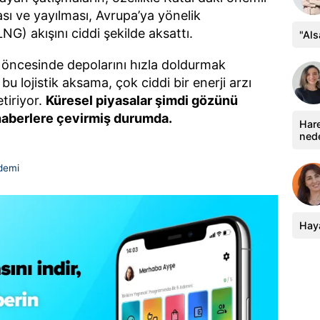
ası ve yayılması, Avrupa’ya yönelik
LNG) akışını ciddi şekilde aksattı.
"Al
öncesinde depolarını hızla doldurmak
u lojistik aksama, çok ciddi bir enerji arzı
tiriyor.
Küresel piyasalar şimdi gözünü
haberlere çevirmiş durumda.
Hare
ned
demi
Haya