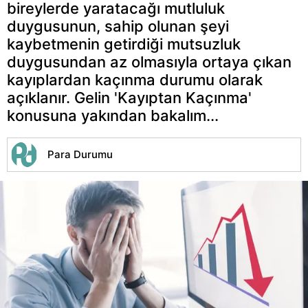
bireylerde yaratacağı mutluluk
duygusunun, sahip olunan şeyi
kaybetmenin getirdiği mutsuzluk
duygusundan az olmasıyla ortaya çıkan
kayıplardan kaçınma durumu olarak
açıklanır. Gelin 'Kayıptan Kaçınma'
konusuna yakından bakalım...
Para Durumu