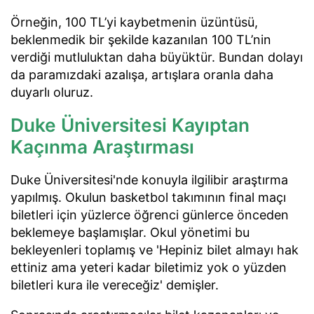
Örneğin, 100 TL’yi kaybetmenin üzüntüsü,
beklenmedik bir şekilde kazanılan 100 TL’nin
verdiği mutluluktan daha büyüktür. Bundan dolayı
da paramızdaki azalışa, artışlara oranla daha
duyarlı oluruz.
Duke Üniversitesi Kayıptan
Kaçınma Araştırması
Duke Üniversitesi'nde konuyla ilgilibir araştırma
yapılmış. Okulun basketbol takımının final maçı
biletleri için yüzlerce öğrenci günlerce önceden
beklemeye başlamışlar. Okul yönetimi bu
bekleyenleri toplamış ve 'Hepiniz bilet almayı hak
ettiniz ama yeteri kadar biletimiz yok o yüzden
biletleri kura ile vereceğiz' demişler.