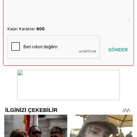
Kalan Karakter
800
GÖNDER