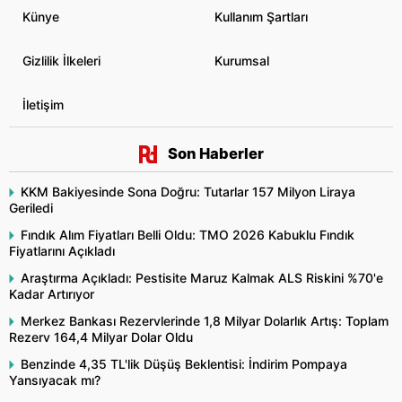
Künye
Kullanım Şartları
Gizlilik İlkeleri
Kurumsal
İletişim
Son Haberler
KKM Bakiyesinde Sona Doğru: Tutarlar 157 Milyon Liraya
Geriledi
Fındık Alım Fiyatları Belli Oldu: TMO 2026 Kabuklu Fındık
Fiyatlarını Açıkladı
Araştırma Açıkladı: Pestisite Maruz Kalmak ALS Riskini %70'e
Kadar Artırıyor
Merkez Bankası Rezervlerinde 1,8 Milyar Dolarlık Artış: Toplam
Rezerv 164,4 Milyar Dolar Oldu
Benzinde 4,35 TL'lik Düşüş Beklentisi: İndirim Pompaya
Yansıyacak mı?