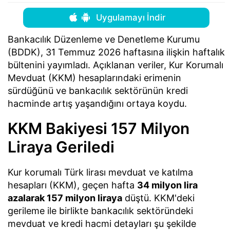
Uygulamayı İndir
Bankacılık Düzenleme ve Denetleme Kurumu
(BDDK), 31 Temmuz 2026 haftasına ilişkin haftalık
bültenini yayımladı. Açıklanan veriler, Kur Korumalı
Mevduat (KKM) hesaplarındaki erimenin
sürdüğünü ve bankacılık sektörünün kredi
hacminde artış yaşandığını ortaya koydu.
KKM Bakiyesi 157 Milyon
Liraya Geriledi
Kur korumalı Türk lirası mevduat ve katılma
hesapları (KKM), geçen hafta
34 milyon lira
azalarak 157 milyon liraya
düştü. KKM'deki
gerileme ile birlikte bankacılık sektöründeki
mevduat ve kredi hacmi detayları şu şekilde