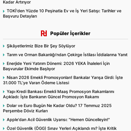
Kadar Artırıyor
TOKİ'den Yüzde 10 Peşinatla Ev ve İş Yeri Satışı: Tarihler ve
Başvuru Detayları
Popüler İçerikler
Şikâyetlerimiz Bize Bir Şey Söylüyor
Tarım ve Orman Bakanlığı'ndan Çekirge İstilası İddialarına Yanıt
Enerjide Yeni Yatırım Dönemi: 2026 YEKA İhaleleri İçin
Başvurular Ekimde Başlıyor
Nisan 2026 Emekli Promosyonları! Bankalar Yarışa Girdi: İşte
31.000 TL’ye Varan Ödeme Listesi
Yapı Kredi Bankası Emekli Maaş Promosyon Rakamlarını
Açıkladı: İşte Bankanın Güncel Promosyon Rakamı
Dolar ve Euro Bugün Ne Kadar Oldu? 17 Temmuz 2025
Perşembe Döviz Kurları
Apple'dan Acil Güvenlik Uyarısı: "Hemen Güncelleyin!"
Özel Güvenlik (ÖGG) Sınav Yerleri Açıklandı mı? İşte Kritik