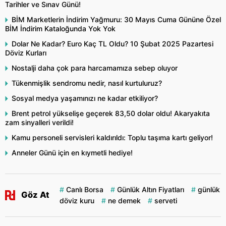
Tarihler ve Sınav Günü!
BİM Marketlerin İndirim Yağmuru: 30 Mayıs Cuma Gününe Özel
BİM İndirim Kataloğunda Yok Yok
Dolar Ne Kadar? Euro Kaç TL Oldu? 10 Şubat 2025 Pazartesi
Döviz Kurları
Nostalji daha çok para harcamamıza sebep oluyor
Tükenmişlik sendromu nedir, nasıl kurtuluruz?
Sosyal medya yaşamınızı ne kadar etkiliyor?
Brent petrol yükselişe geçerek 83,50 dolar oldu! Akaryakıta
zam sinyalleri verildi!
Kamu personeli servisleri kaldırıldı: Toplu taşıma kartı geliyor!
Anneler Günü için en kıymetli hediye!
Canlı Borsa
Günlük Altın Fiyatları
günlük
Göz At
döviz kuru
ne demek
serveti