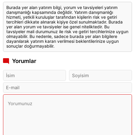
Burada yer alan yatırım bilgi, yorum ve tavsiyeleri yatırım
danışmanlığı kapsamında değildir. Yatırım danışmanlığı
hizmeti, yetkili kuruluşlar tarafından kişilerin risk ve getiri
tercihleri dikkate alınarak kişiye özel sunulmaktadır. Burada
yer alan yorum ve tavsiyeler ise genel niteliktedir. Bu
tavsiyeler mali durumunuz ile risk ve getiri tercihlerinize uygun
olmayabilir. Bu nedenle, sadece burada yer alan bilgilere
dayanılarak yatırım kararı verilmesi beklentilerinize uygun
sonuçlar doğurmayabilir.
Yorumlar