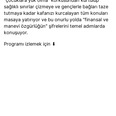
"çocuklara yük olma" korkusundan kurtulup
sağlıklı sınırlar çizmeye ve gençlerle bağları taze
tutmaya kadar kafanızı kurcalayan tüm konuları
masaya yatırıyor ve bu onurlu yolda "finansal ve
manevi özgürlüğün" şifrelerini temel adımlarda
konuşuyor.
Programı izlemek için ⬇︎