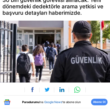
30 bin güvenlik görevlisi alınacak. Yeni
dönemdeki dedektörle arama yetkisi ve
başvuru detayları haberimizde.
Abone Ol
Paradurumu
'na
Google News
'te abone olun