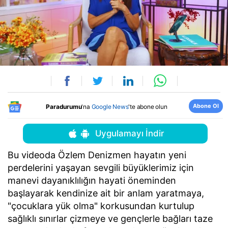
Abone Ol
Paradurumu
'na
Google News
'te abone olun
Uygulamayı İndir
Bu videoda Özlem Denizmen hayatın yeni
perdelerini yaşayan sevgili büyüklerimiz için
manevi dayanıklılığın hayati öneminden
başlayarak kendinize ait bir anlam yaratmaya,
"çocuklara yük olma" korkusundan kurtulup
sağlıklı sınırlar çizmeye ve gençlerle bağları taze