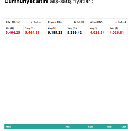
Cumhuriyet altını
alış-satış fiyatları: