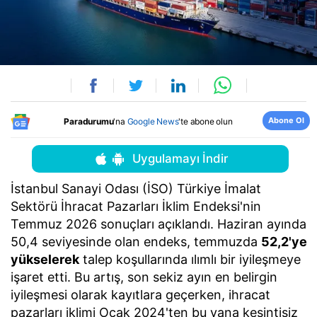
Abone Ol
Paradurumu
'na
Google News
'te abone olun
Uygulamayı İndir
İstanbul Sanayi Odası (İSO) Türkiye İmalat
Sektörü İhracat Pazarları İklim Endeksi'nin
Temmuz 2026 sonuçları açıklandı. Haziran ayında
50,4 seviyesinde olan endeks, temmuzda
52,2'ye
yükselerek
talep koşullarında ılımlı bir iyileşmeye
işaret etti. Bu artış, son sekiz ayın en belirgin
iyileşmesi olarak kayıtlara geçerken, ihracat
pazarları iklimi Ocak 2024'ten bu yana kesintisiz