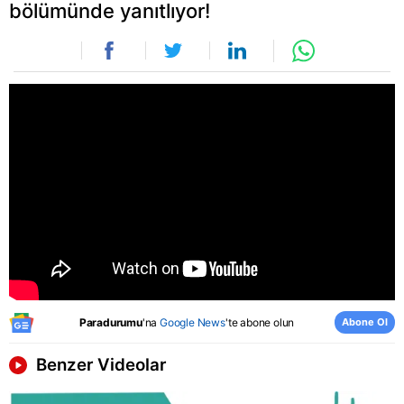
bölümünde yanıtlıyor!
Abone Ol
Paradurumu
'na
Google News
'te abone olun
Benzer Videolar