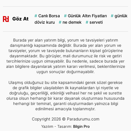
Canlı Borsa
Günlük Altın Fiyatları
günlük
Göz At
döviz kuru
ne demek
serveti
Burada yer alan yatırım bilgi, yorum ve tavsiyeleri yatırım
danışmanlığı kapsamında değildir. Burada yer alan yorum ve
tavsiyeler, yorum ve tavsiyede bulunanların kişisel görüşlerine
dayanmaktadır. Bu görüşler, mali durumunuz ile risk ve getiri
tercihlerinize uygun olmayabilir. Bu nedenle, sadece burada yer
alan bilgilere dayanılarak yatırım kararı verilmesi, beklentilerinize
uygun sonuçlar doğurmayabilir.
Ulaşmış olduğunuz bu site kapsamındaki gerek sözel gerekse
de grafik bilgiler ulaşılabilen ilk kaynaklardan iyi niyetle ve
doğruluğu, geçerliliği, etkinliği velhasıl her ne şekil ve surette
olursa olsun herhangi bir karar dayanak oluşturması hususunda
herhangi bir teminat, garanti oluşturmadan yalnızca bilgi
edinilmesi amacıyla toplanmıştır.
Copyright 2026 © Paradurumu.com
Yazılım - Tasarım:
Bilgin Pro