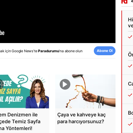
Hi
ve
Abone Ol
ak için
Google News
'te
Paradurumu
'na abone olun
Ön
C
Bo
em Denizmen ile
Çaya ve kahveye kaç
çede Temiz Sayfa
para harcıyorsunuz?
a Yöntemleri!