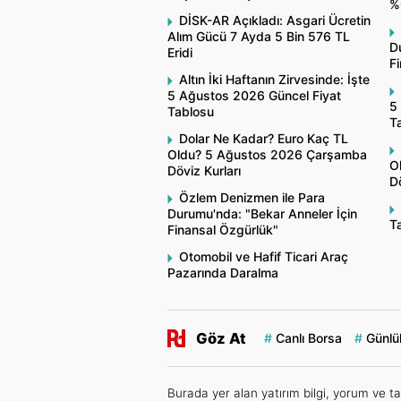
%
DİSK-AR Açıkladı: Asgari Ücretin
Alım Gücü 7 Ayda 5 Bin 576 TL
Du
Eridi
F
Altın İki Haftanın Zirvesinde: İşte
5 Ağustos 2026 Güncel Fiyat
5
Tablosu
T
Dolar Ne Kadar? Euro Kaç TL
Oldu? 5 Ağustos 2026 Çarşamba
O
Döviz Kurları
Dö
Özlem Denizmen ile Para
Durumu'nda: "Bekar Anneler İçin
Ta
Finansal Özgürlük"
Otomobil ve Hafif Ticari Araç
Pazarında Daralma
Göz At
Canlı Borsa
Günlük
Burada yer alan yatırım bilgi, yorum ve ta