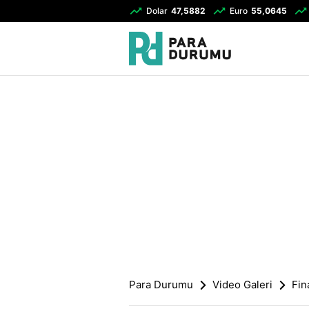
Dolar
47,5882
Euro
55,0645
Para Durumu
Video Galeri
Fin