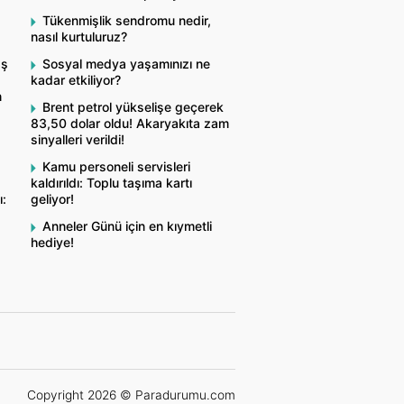
Tükenmişlik sendromu nedir,
nasıl kurtuluruz?
aş
Sosyal medya yaşamınızı ne
kadar etkiliyor?
n
Brent petrol yükselişe geçerek
83,50 dolar oldu! Akaryakıta zam
sinyalleri verildi!
Kamu personeli servisleri
kaldırıldı: Toplu taşıma kartı
ı:
geliyor!
Anneler Günü için en kıymetli
hediye!
Copyright 2026 © Paradurumu.com