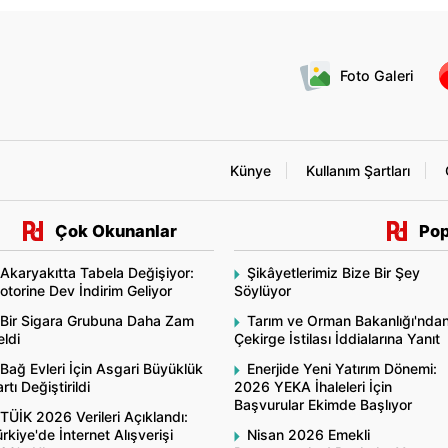
Foto Galeri
Künye
Kullanım Şartları
Çok Okunanlar
Pop
Akaryakıtta Tabela Değişiyor:
Şikâyetlerimiz Bize Bir Şey
torine Dev İndirim Geliyor
Söylüyor
Bir Sigara Grubuna Daha Zam
Tarım ve Orman Bakanlığı'nda
ldi
Çekirge İstilası İddialarına Yanıt
Bağ Evleri İçin Asgari Büyüklük
Enerjide Yeni Yatırım Dönemi:
rtı Değiştirildi
2026 YEKA İhaleleri İçin
Başvurular Ekimde Başlıyor
TÜİK 2026 Verileri Açıklandı:
rkiye'de İnternet Alışverişi
Nisan 2026 Emekli