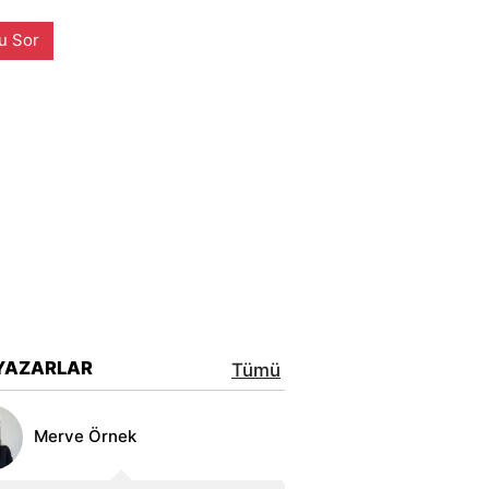
u Sor
YAZARLAR
Tümü
Merve Örnek