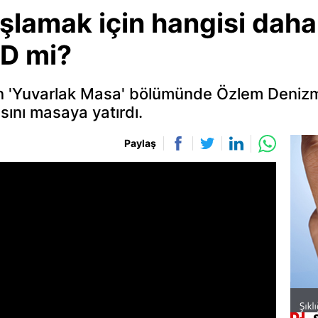
aşlamak için hangisi daha
BD mi?
n 'Yuvarlak Masa' bölümünde Özlem Denizm
asını masaya yatırdı.
Paylaş