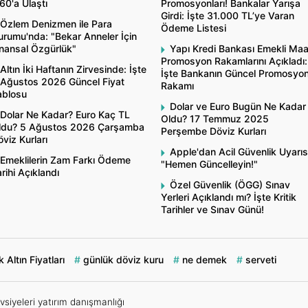
60'a Ulaştı
Promosyonları! Bankalar Yarışa
Girdi: İşte 31.000 TL’ye Varan
Özlem Denizmen ile Para
Ödeme Listesi
rumu'nda: "Bekar Anneler İçin
inansal Özgürlük"
Yapı Kredi Bankası Emekli Ma
Promosyon Rakamlarını Açıkladı:
Altın İki Haftanın Zirvesinde: İşte
İşte Bankanın Güncel Promosyo
 Ağustos 2026 Güncel Fiyat
Rakamı
ablosu
Dolar ve Euro Bugün Ne Kadar
Dolar Ne Kadar? Euro Kaç TL
Oldu? 17 Temmuz 2025
ldu? 5 Ağustos 2026 Çarşamba
Perşembe Döviz Kurları
viz Kurları
Apple'dan Acil Güvenlik Uyarıs
Emeklilerin Zam Farkı Ödeme
"Hemen Güncelleyin!"
rihi Açıklandı
Özel Güvenlik (ÖGG) Sınav
Yerleri Açıklandı mı? İşte Kritik
Tarihler ve Sınav Günü!
 Altın Fiyatları
günlük döviz kuru
ne demek
serveti
vsiyeleri yatırım danışmanlığı