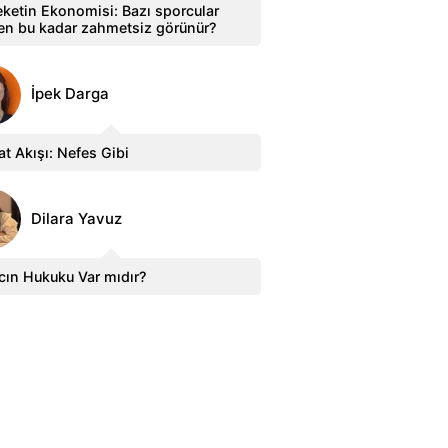
ketin Ekonomisi: Bazı sporcular
en bu kadar zahmetsiz görünür?
İpek Darga
t Akışı: Nefes Gibi
Dilara Yavuz
cın Hukuku Var mıdır?