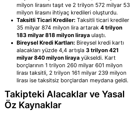
milyon lirasını taşıt ve 2 trilyon 572 milyar 53
milyon lirasını ihtiyaç kredileri oluşturdu.
Taksitli Ticari Krediler:
Taksitli ticari krediler
35 milyar 874 milyon lira artarak
4 trilyon
183 milyar 818 milyon liraya
ulaştı.
Bireysel Kredi Kartları:
Bireysel kredi kartı
alacakları yüzde 4,4 artışla
3 trilyon 421
milyar 840 milyon liraya
yükseldi. Kart
borçlarının 1 trilyon 260 milyar 601 milyon
lirası taksitli, 2 trilyon 161 milyar 239 milyon
lirası ise taksitsiz borçlardan meydana geldi.
Takipteki Alacaklar ve Yasal
Öz Kaynaklar
Bankacılık sektörünün takipteki alacakları 31
Temmuz haftasında 8 milyar 466 milyon lira
artarak
818 milyar 532 milyon liraya
tırmandı. Bu