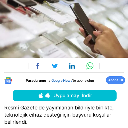
Abone Ol
Paradurumu
'na
Google News
'te abone olun
Uygulamayı İndir
Resmi Gazete'de yayımlanan bildiriyle birlikte,
teknolojik cihaz desteği için başvuru koşulları
belirlendi.