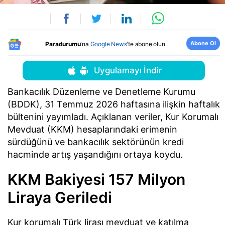
Abone Ol
Paradurumu
'na
Google News
'te abone olun
Uygulamayı İndir
Bankacılık Düzenleme ve Denetleme Kurumu
(BDDK), 31 Temmuz 2026 haftasına ilişkin haftalık
bültenini yayımladı. Açıklanan veriler, Kur Korumalı
Mevduat (KKM) hesaplarındaki erimenin
sürdüğünü ve bankacılık sektörünün kredi
hacminde artış yaşandığını ortaya koydu.
KKM Bakiyesi 157 Milyon
Liraya Geriledi
Kur korumalı Türk lirası mevduat ve katılma