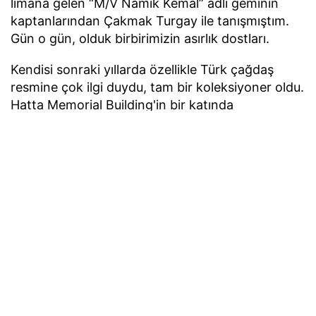
limana gelen “M/V Namık Kemal” adlı geminin
kaptanlarından Çakmak Turgay ile tanışmıştım.
Gün o gün, olduk birbirimizin asırlık dostları.
Kendisi sonraki yıllarda özellikle Türk çağdaş
resmine çok ilgi duydu, tam bir koleksiyoner oldu.
Hatta Memorial Building'in bir katında
koleksiyonundaki resimler sergilenmişti.
Tüm bunlar olurken ben de bazı sanatçılarla
tanışmış, güzel anılar yaşamıştım.
İşte burada göreceğiniz isimler unutulmazlarım
arasındadır.
Mehmet Güleryüz ile
Çağdaş Türk sanatının yalnızca en önemli
ressamlarından biri değil, aynı zamanda sanatın