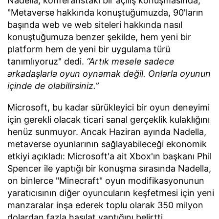
Nadella, konferanstaki bir açılış konuşmasında,
"Metaverse hakkında konuştuğumuzda, 90'ların
başında web ve web siteleri hakkında nasıl
konuştuğumuza benzer şekilde, hem yeni bir
platform hem de yeni bir uygulama türü
tanımlıyoruz" dedi.
“Artık mesele sadece
arkadaşlarla oyun oynamak değil. Onlarla oyunun
içinde de olabilirsiniz.”
Microsoft, bu kadar sürükleyici bir oyun deneyimi
için gerekli olacak ticari sanal gerçeklik kulaklığını
henüz sunmuyor. Ancak Haziran ayında Nadella,
metaverse oyunlarının sağlayabileceği ekonomik
etkiyi açıkladı: Microsoft'a ait Xbox'ın başkanı Phil
Spencer ile yaptığı bir konuşma sırasında Nadella,
on binlerce "Minecraft" oyun modifikasyonunun
yaratıcısının diğer oyuncuların keşfetmesi için yeni
manzaralar inşa ederek toplu olarak 350 milyon
dolardan fazla hasılat yaptığını belirtti.