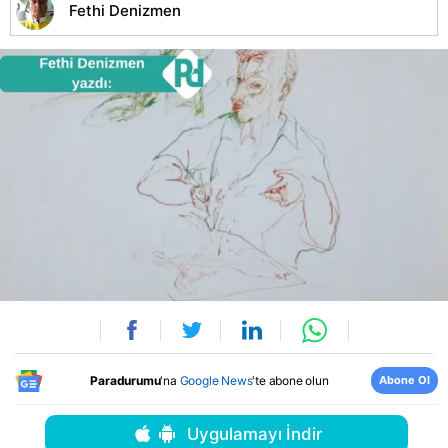
Fethi Denizmen
Abone Ol
Paradurumu
'na
Google News
'te abone olun
Uygulamayı İndir