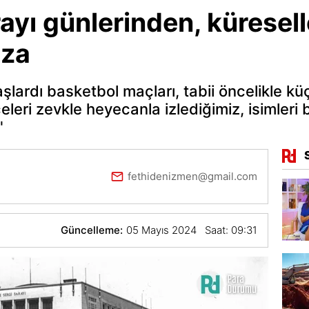
ayı günlerinden, küresel
uza
şlardı basketbol maçları, tabii öncelikle kü
eri zevkle heyecanla izlediğimiz, isimleri b
"
fethidenizmen@gmail.com
Güncelleme:
05 Mayıs 2024 Saat: 09:31