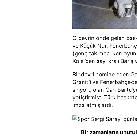
O devrin önde gelen bask
ve Küçük Nur, Fenerbahç
(genç takımda iken oyunc
Kolej’den sayı kralı Barış 
Bir devri nomine eden G
Granit’i ve Fenerbahçe’d
sinyoru olan Can Bartu’
yetiştirmişti Türk basket
imza atmışlardı.
Bir zamanların unutulm