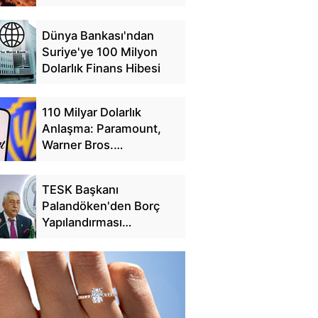
Dünya Bankası'ndan
Suriye'ye 100 Milyon
Dolarlık Finans Hibesi
110 Milyar Dolarlık
Anlaşma: Paramount,
Warner Bros.
Discovery'yi Satın Alıyor
TESK Başkanı
Palandöken'den Borç
Yapılandırması
Açıklaması: 25 Günde
228 Bin Başvuru