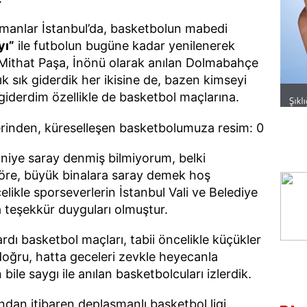
zamanlar İstanbul’da, basketbolun mabedi
yı”
ile futbolun bugüne kadar yenilenerek
Mithat Paşa, İnönü olarak anılan Dolmabahçe
 sık sık giderdik her ikisine de, bazen kimseyi
derdim özellikle de basketbol maçlarına.
 niye saray denmiş bilmiyorum, belki
öre, büyük binalara saray demek hoş
elikle sporseverlerin İstanbul Vali ve Belediye
a teşekkür duyguları olmuştur.
rdı basketbol maçları, tabii öncelikle küçükler
doğru, hatta geceleri zevkle heyecanla
 bile saygı ile anılan basketbolcuları izlerdik.
ısından itibaren deplasmanlı basketbol ligi