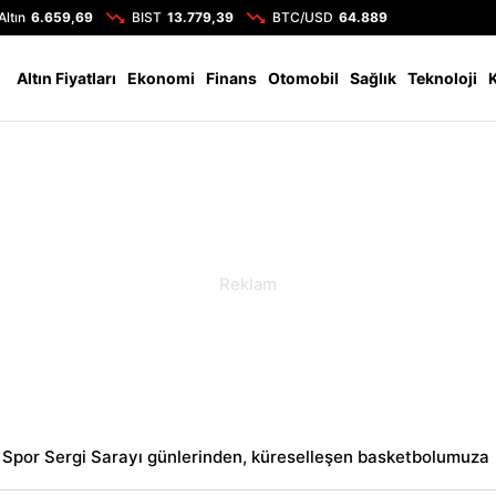
Altın
6.659,69
BIST
13.779,39
BTC/USD
64.889
Altın Fiyatları
Ekonomi
Finans
Otomobil
Sağlık
Teknoloji
Spor Sergi Sarayı günlerinden, küreselleşen basketbolumuza