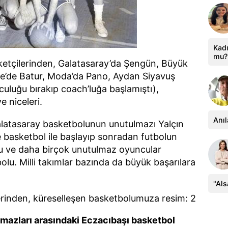
Kadı
mu?
etçilerinden, Galatasaray’da Şengün, Büyük
e’de Batur, Moda’da Pano, Aydan Siyavuş
uluğu bırakıp coach’luğa başlamıştı),
ve niceleri.
Anıl
alatasaray basketbolunun unutulmazı Yalçın
e basketbol ile başlayıp sonradan futbolun
yu ve daha birçok unutulmaz oyuncular
bolu. Milli takımlar bazında da büyük başarılara
"Al
azları arasındaki Eczacıbaşı basketbol