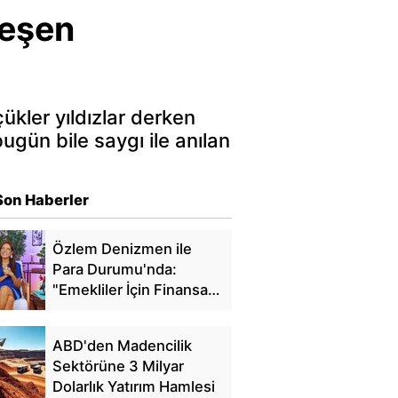
leşen
çükler yıldızlar derken
ugün bile saygı ile anılan
Son Haberler
Özlem Denizmen ile
Para Durumu'nda:
"Emekliler İçin Finansal
Özgürlük"
ABD'den Madencilik
Sektörüne 3 Milyar
Dolarlık Yatırım Hamlesi