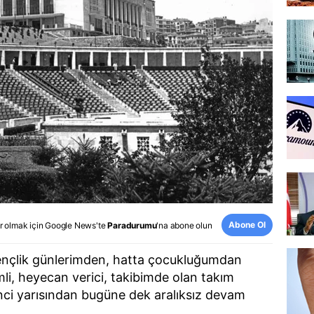
Abone Ol
r olmak için
Google News
'te
Paradurumu
'na abone olun
gençlik günlerimden, hatta çocukluğumdan
li, heyecan verici, takibimde olan takım
 ikinci yarısından bugüne dek aralıksız devam
.