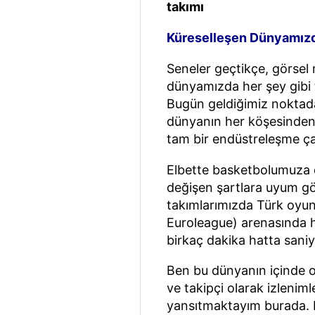
takımı
Küreselleşen Dünyamız
Seneler geçtikçe, görsel 
dünyamızda her şey gibi t
Bugün geldiğimiz noktada
dünyanın her köşesinden 
tam bir endüstreleşme çağ
Elbette basketbolumuza d
değişen şartlara uyum g
takımlarımızda Türk oyun
Euroleague) arenasında 
birkaç dakika hatta saniy
Ben bu dünyanın içinde olma
ve takipçi olarak izleni
yansıtmaktayım burada. B