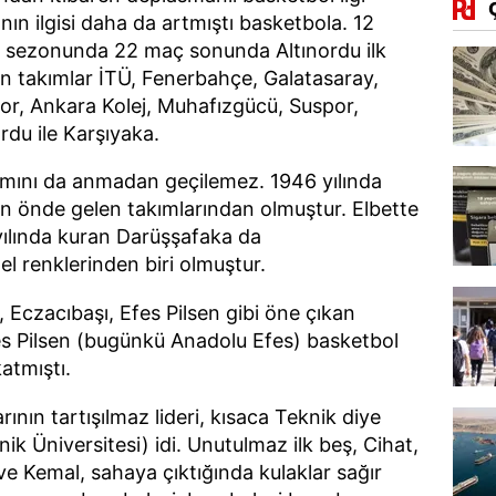
nın ilgisi daha da artmıştı basketbola. 12
7 sezonunda 22 maç sonunda Altınordu ilk
n takımlar İTÜ, Fenerbahçe, Galatasaray,
or, Ankara Kolej, Muhafızgücü, Suspor,
rdu ile Karşıyaka.
mını da anmadan geçilemez. 1946 yılında
 önde gelen takımlarından olmuştur. Elbette
yılında kuran Darüşşafaka da
 renklerinden biri olmuştur.
, Eczacıbaşı, Efes Pilsen gibi öne çıkan
fes Pilsen (bugünkü Anadolu Efes) basketbol
atmıştı.
larının tartışılmaz lideri, kısaca Teknik diye
ik Üniversitesi) idi. Unutulmaz ilk beş, Cihat,
ve Kemal, sahaya çıktığında kulaklar sağır