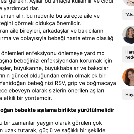
i gerekir. Aşılar bu amaçla kullanılır ve ciddi
e yardımcıdırlar.
"Al
zaman alır, bu nedenle bu süreçte aile ve
teğini görmek oldukça önemlidir.
ran aile bireyleri, arkadaşlar ve bakıcıların
ırma ve dolayısıyla bebeği hasta etme olasılığı
Hare
en önlemleri enfeksiyonu önlemeye yardımcı
ned
başına bebeğinizi enfeksiyondan korumak için
rdeşler, büyükanne, büyükbabalar ve bakıcılar
larının güncel olduğundan emin olmak ek bir
 Yenidoğan bebeğinizi RSV, grip ve boğmacaya
e ebeveyn olarak sizlerin önerilen aşıları
Haya
etkili bir yöntemdir.
idoğan bebekte aşılama birlikte yürütülmelidir
ğu bir zamanlar yaygın olarak görülen çok
an uzak tutarak, güçlü ve sağlıklı bir şekilde