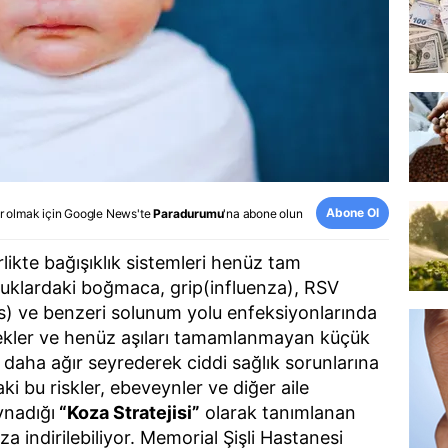
Abone Ol
r olmak için
Google News
'te
Paradurumu
'na abone olun
likte bağışıklık sistemleri henüz tam
uklardaki boğmaca, grip(influenza), RSV
rüs) ve benzeri solunum yolu enfeksiyonlarında
bekler ve henüz aşıları tamamlanmayan küçük
 daha ağır seyrederek ciddi sağlık sorunlarına
ki bu riskler, ebeveynler ve diğer aile
oynadığı
“Koza Stratejisi”
olarak tanımlanan
a indirilebiliyor. Memorial Şişli Hastanesi