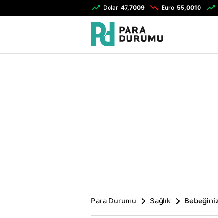
Dolar
47,7009
Euro
55,0010
Para Durumu
Sağlık
Bebeğini