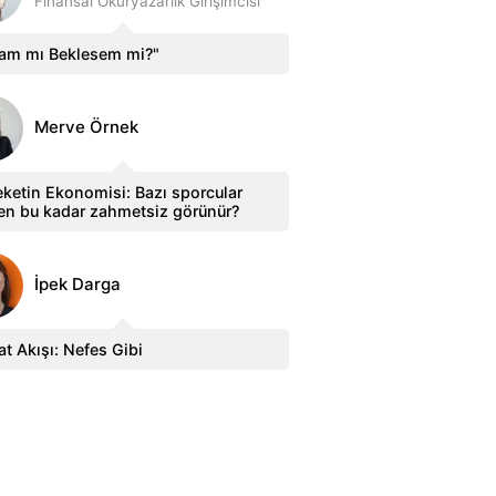
Finansal Okuryazarlık Girişimcisi
sam mı Beklesem mi?"
Merve Örnek
ketin Ekonomisi: Bazı sporcular
en bu kadar zahmetsiz görünür?
İpek Darga
t Akışı: Nefes Gibi