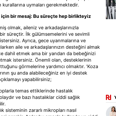
n kurallarına uymaları gerekmektedir.
 için bir mesaj: Bu süreçte hep birlikteyiz
iş olmak, aileniz ve arkadaşlarınızla
ir süreçtir. İlk gülümsemelerini ve sevimli
istersiniz. Ayrıca, gece uyanmalarına ve
arken aile ve arkadaşlarınızın desteğini almak
ece dahil etmek ama bir yandan da bebeğinizi
mak istersiniz. Önemli olan, desteklerinin
 tuttuğunu görmelerine yardımcı olmaktır. ‘Koza
arının şu anda alabileceğiniz en iyi destek
çıklamayı yapabilirsiniz;
plarla temas ettiklerinde hastalık
olaydır ve bazı hastalıklar ciddi sağlık
ir.
k sisteminin zararlı mikropları nasıl