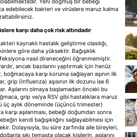
olabilmektedir. Yeni doğmuş bir bebeği
ta edebilecek bakteri ve virüslere maruz kalma
zaltabilirsiniz.
slere karşı daha çok risk altındadır
kteri kaynaklı hastalık geliştirme olasılığı,
inlere göre daha yüksektir. Bağışıklık
feksiyona nasıl direneceğini öğrenmemiştir.
vardır, ancak bazılarını yaptırmak için henüz
r, boğmacaya karşı koruma sağlayan aşının ilk
, grip (Influenza) aşısının ilk dozunu ise 6
lar. Aşılarını olmaya başlamadan önceki bu
ğmaca, grip ve/ya RSV gibi hastalıklara maruz
cü üç aylık döneminde (üçüncü trimester)
ra karşı aşılanması, bebeği doğumdan sonra
ebeğin kendi bağışıklığını sağlayabilmesi için
kir. Dolayısıyla, bu süre zarfında aile bireyleri,
oğanla sıkı temasta olacak kişilerin, aşılarını