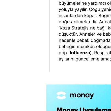
büyümelerine yardımcı o
yoluyla yayılır. Çoğu ye
insanlardan kapar. Boğma
doğurabilmektedir. Ancak 
‘Koza Stratejisi’ne bağlı 
düşüktür. Anneler ve bebek
nedenle bebek doğmadan
bebeğin mümkün olduğunca
grip (
Influenza
), Respira
aşılarını güncelleme amaç