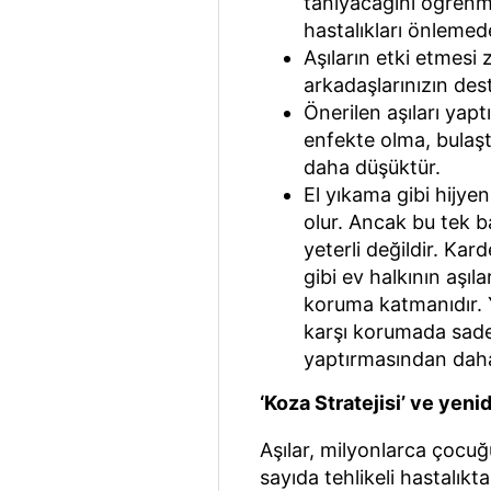
tanıyacağını öğrenmes
hastalıkları önlemed
Aşıların etki etmesi 
arkadaşlarınızın des
Önerilen aşıları yaptı
enfekte olma, bulaşt
daha düşüktür.
El yıkama gibi hijy
olur. Ancak bu tek 
yeterli değildir. Ka
gibi ev halkının aşı
koruma katmanıdır.
karşı korumada sadec
yaptırmasından daha 
‘Koza Stratejisi’ ve yen
Aşılar, milyonlarca çocu
sayıda tehlikeli hastalıkt