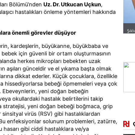
kları Bölümü’nden
Uz. Dr. Utkucan Uçkun
,
laşıcı hastalıkları önleme yöntemleri hakkında
ınlara önemli görevler düşüyor
lerin, kardeşlerin, büyükanne, büyükbaba ve
r bebek için güvenli bir ortam oluşturmasının
ı alanda herkes mikropları bebekten uzak
rın aşıları günceldir ve el yıkama başta olmak
arına dikkat ederler. Küçük çocuklara, özellikle
ta hissediyorlarsa bebeği öpmemeleri veya çok
. Ebeveynlerin, yeni doğan bebeğin
veya okullardaki hastalık belirtilerini takip
a stratejisi, yeni doğan bebeği boğmaca, grip
 sinsityal virüs (RSV) gibi hastalıklardan
Bu enfeksiyonlar solunum problemleri, zatürre,
hasarı gibi ciddi hastalıklara ve/ya