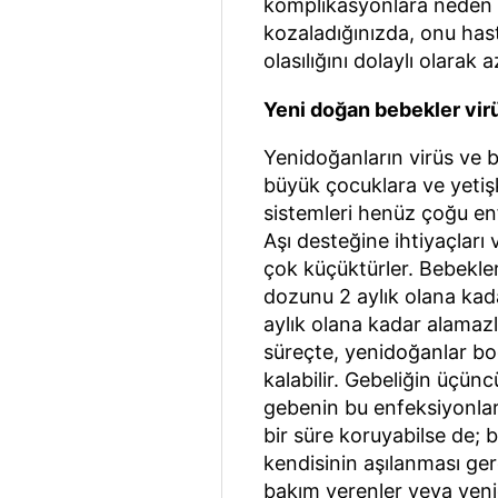
komplikasyonlara neden 
kozaladığınızda, onu has
olasılığını dolaylı olarak a
Yeni doğan bebekler virü
Yenidoğanların virüs ve ba
büyük çocuklara ve yetişk
sistemleri henüz çoğu en
Aşı desteğine ihtiyaçları 
çok küçüktürler. Bebekle
dozunu 2 aylık olana kadar
aylık olana kadar alamaz
süreçte, yenidoğanlar bo
kalabilir. Gebeliğin üçün
gebenin bu enfeksiyonla
bir süre koruyabilse de; b
kendisinin aşılanması gere
bakım verenler veya yenid