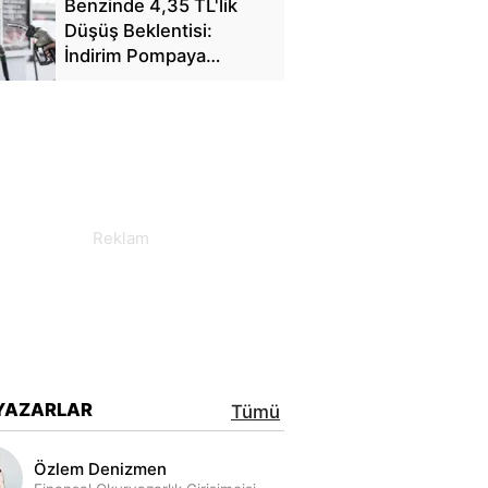
Benzinde 4,35 TL'lik
Düşüş Beklentisi:
İndirim Pompaya
Yansıyacak mı?
YAZARLAR
Tümü
Özlem Denizmen