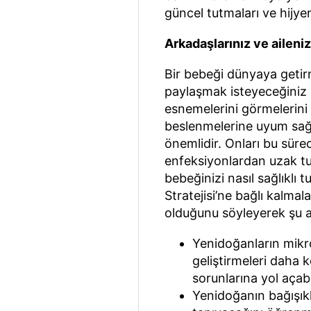
güncel tutmaları ve hijye
Arkadaşlarınız ve aileniz
Bir bebeği dünyaya getirm
paylaşmak isteyeceğiniz b
esnemelerini görmelerini 
beslenmelerine uyum sağl
önemlidir. Onları bu sür
enfeksiyonlardan uzak tut
bebeğinizi nasıl sağlıklı
Stratejisi’ne bağlı kalmal
olduğunu söyleyerek şu a
Yenidoğanların mikro
geliştirmeleri daha k
sorunlarına yol açabil
Yenidoğanın bağışıklı