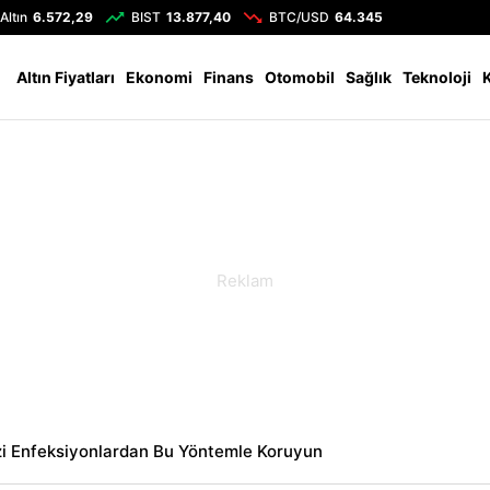
Altın
6.572,29
BIST
13.877,40
BTC/USD
64.345
Altın Fiyatları
Ekonomi
Finans
Otomobil
Sağlık
Teknoloji
zi Enfeksiyonlardan Bu Yöntemle Koruyun