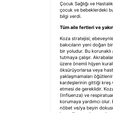
Çocuk Sağlığı ve Hastalı
çocuk ve bebeklerdeki bu
bilgi verdi.
Tüm aile fertleri ve yak
Koza stratejisi; ebeveyn
bakıcıların yeni doğan bi
bir yoludur. Bu korunakl
tutmaya çalışır. Akrabala
üzere önemli hijyen kurall
öksürüyorlarsa veya has
yaklaşmamaları öğütlenir
kardeşlerinin gittiği kreş 
etmesi de gereklidir. Koz
(Influenza) ve respiratuar
korumaya yardımcı olur. 
nöbet ve/ya beyin dokusu 