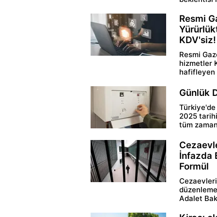
Resmi Ga
Yürürlük
KDV'siz!
Resmi Gaze
hizmetler 
hafifleyen 
Günlük D
Türkiye'de
2025 tarih
tüm zamanl
Cezaevle
İnfazda 
Formül
Cezaevleri
düzenleme 
Adalet Baka