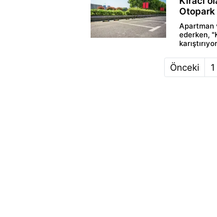
Kiracı ol
Otopark H
Apartman v
ederken, "
karıştırıyo
Önceki
1