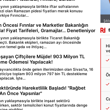
nın yaklaşmasıyla birlikte iftar sofralarının
zi olan Ramazan pidesi fiyatları merak konusu
kiye Fırıncılar...
Öncesi Fırınlar ve Marketler Bakanlığın
a! Fiyat Tarifeleri, Gramajlar… Denetleniyor
ının yaklaşmasıyla birlikte Ticaret Bakanlığı
eçti. Bakanlık ekipleri, ramazan ayı öncesinde
Hi
ın temel gıda ve ihtiyaç...
ve
aşayan Çiftçilere Müjde! 903 Milyon TL
eme Ödemesi Yapılacak!
ayvancılıkta önde gelen illerimizden olan Sivas'ta, 16
eticiye toplam 903 milyon 797 bin TL destekleme
Ön
ılacak. İşte...
ektöründe Hareketlilik Başladı! "Rağbet
 An Önce Yapsınlar"
C
ın yaklaşmasıyla birlikte inşaat sektörü
rken, sektör temsilcileri konut fiyatlarında denge
çine girdiğini...