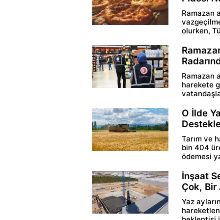
Ramazan ayı
vazgeçilme
olurken, Tür
Ramazan 
Radarınd
Ramazan ay
harekete g
vatandaşlar
O İlde Y
Destekl
Tarım ve h
bin 404 ür
ödemesi yap
İnşaat S
Çok, Bir
Yaz ayların
hareketleni
beklentisi i