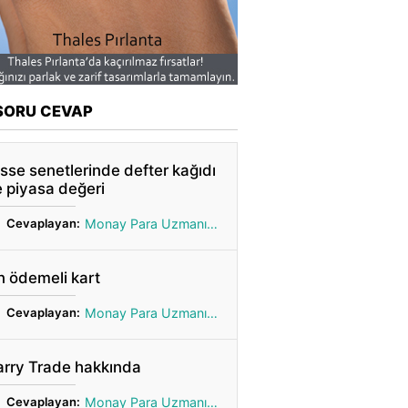
SORU CEVAP
sse senetlerinde defter kağıdı
 piyasa değeri
Cevaplayan:
Monay Para Uzmanı Gönül
 ödemeli kart
Cevaplayan:
Monay Para Uzmanı Gönül
arry Trade hakkında
Cevaplayan:
Monay Para Uzmanı Gönül