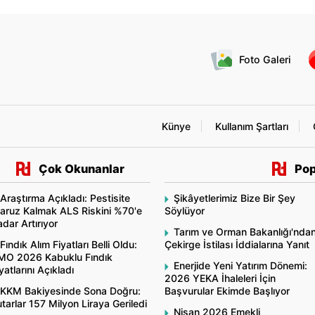
Foto Galeri
Künye
Kullanım Şartları
Çok Okunanlar
Pop
Araştırma Açıkladı: Pestisite
Şikâyetlerimiz Bize Bir Şey
aruz Kalmak ALS Riskini %70'e
Söylüyor
dar Artırıyor
Tarım ve Orman Bakanlığı'nda
Fındık Alım Fiyatları Belli Oldu:
Çekirge İstilası İddialarına Yanıt
MO 2026 Kabuklu Fındık
Enerjide Yeni Yatırım Dönemi:
yatlarını Açıkladı
2026 YEKA İhaleleri İçin
KKM Bakiyesinde Sona Doğru:
Başvurular Ekimde Başlıyor
tarlar 157 Milyon Liraya Geriledi
Nisan 2026 Emekli