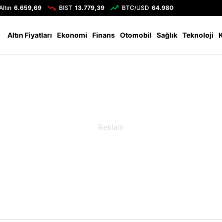
Altın
6.659,69
BIST
13.779,39
BTC/USD
64.980
Altın Fiyatları
Ekonomi
Finans
Otomobil
Sağlık
Teknoloji