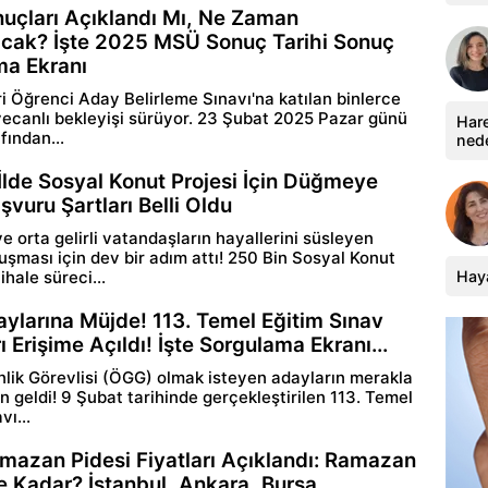
çları Açıklandı Mı, Ne Zaman
cak? İşte 2025 MSÜ Sonuç Tarihi Sonuç
ma Ekranı
 Öğrenci Aday Belirleme Sınavı'na katılan binlerce
ecanlı bekleyişi sürüyor. 23 Şubat 2025 Pazar günü
Hare
ından...
ned
İlde Sosyal Konut Projesi İçin Düğmeye
şvuru Şartları Belli Oldu
e orta gelirli vatandaşların hayallerini süsleyen
uşması için dev bir adım attı! 250 Bin Sosyal Konut
Haya
ihale süreci...
larına Müjde! 113. Temel Eğitim Sınav
 Erişime Açıldı! İşte Sorgulama Ekranı...
lik Görevlisi (ÖGG) olmak isteyen adayların merakla
n geldi! 9 Şubat tarihinde gerçekleştirilen 113. Temel
vı...
azan Pidesi Fiyatları Açıklandı: Ramazan
e Kadar? İstanbul, Ankara, Bursa…