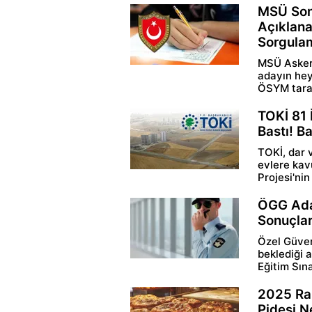
MSÜ Sonu
Açıklana
Sorgula
MSÜ Askeri
adayın hey
ÖSYM taraf
TOKİ 81 
Bastı! Ba
TOKİ, dar v
evlere kav
Projesi'nin 
ÖGG Aday
Sonuçları
Özel Güven
beklediği a
Eğitim Sına
2025 Ram
Pidesi N