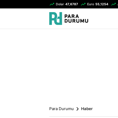
Dolar
47,6787
Euro
55,1254
Para Durumu
Haber