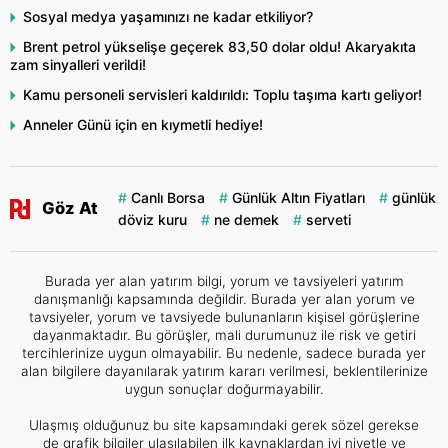
Sosyal medya yaşamınızı ne kadar etkiliyor?
Brent petrol yükselişe geçerek 83,50 dolar oldu! Akaryakıta
zam sinyalleri verildi!
Kamu personeli servisleri kaldırıldı: Toplu taşıma kartı geliyor!
Anneler Günü için en kıymetli hediye!
Canlı Borsa
Günlük Altın Fiyatları
günlük
Göz At
döviz kuru
ne demek
serveti
Burada yer alan yatırım bilgi, yorum ve tavsiyeleri yatırım
danışmanlığı kapsamında değildir. Burada yer alan yorum ve
tavsiyeler, yorum ve tavsiyede bulunanların kişisel görüşlerine
dayanmaktadır. Bu görüşler, mali durumunuz ile risk ve getiri
tercihlerinize uygun olmayabilir. Bu nedenle, sadece burada yer
alan bilgilere dayanılarak yatırım kararı verilmesi, beklentilerinize
uygun sonuçlar doğurmayabilir.
Ulaşmış olduğunuz bu site kapsamındaki gerek sözel gerekse
de grafik bilgiler ulaşılabilen ilk kaynaklardan iyi niyetle ve