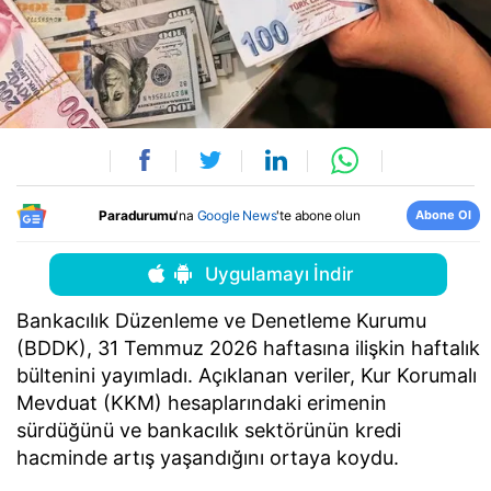
Abone Ol
Paradurumu
'na
Google News
'te abone olun
Uygulamayı İndir
Bankacılık Düzenleme ve Denetleme Kurumu
(BDDK), 31 Temmuz 2026 haftasına ilişkin haftalık
bültenini yayımladı. Açıklanan veriler, Kur Korumalı
Mevduat (KKM) hesaplarındaki erimenin
sürdüğünü ve bankacılık sektörünün kredi
hacminde artış yaşandığını ortaya koydu.