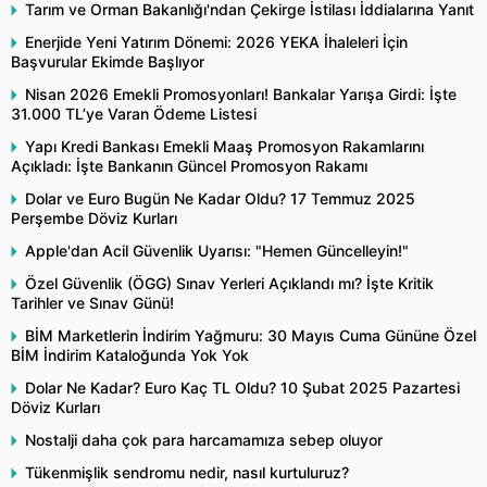
Tarım ve Orman Bakanlığı'ndan Çekirge İstilası İddialarına Yanıt
Enerjide Yeni Yatırım Dönemi: 2026 YEKA İhaleleri İçin
Başvurular Ekimde Başlıyor
Nisan 2026 Emekli Promosyonları! Bankalar Yarışa Girdi: İşte
31.000 TL’ye Varan Ödeme Listesi
Yapı Kredi Bankası Emekli Maaş Promosyon Rakamlarını
Açıkladı: İşte Bankanın Güncel Promosyon Rakamı
Dolar ve Euro Bugün Ne Kadar Oldu? 17 Temmuz 2025
Perşembe Döviz Kurları
Apple'dan Acil Güvenlik Uyarısı: "Hemen Güncelleyin!"
Özel Güvenlik (ÖGG) Sınav Yerleri Açıklandı mı? İşte Kritik
Tarihler ve Sınav Günü!
BİM Marketlerin İndirim Yağmuru: 30 Mayıs Cuma Gününe Özel
BİM İndirim Kataloğunda Yok Yok
Dolar Ne Kadar? Euro Kaç TL Oldu? 10 Şubat 2025 Pazartesi
Döviz Kurları
Nostalji daha çok para harcamamıza sebep oluyor
Tükenmişlik sendromu nedir, nasıl kurtuluruz?