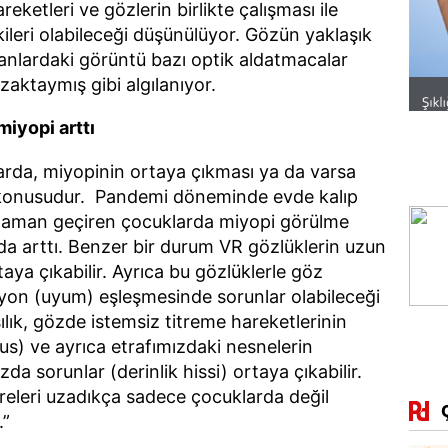
eketleri ve gözlerin birlikte çalışması ile
kileri olabileceği düşünülüyor. Gözün yaklaşık
nlardaki görüntü bazı optik aldatmacalar
zaktaymış gibi algılanıyor.
iyopi arttı
arda, miyopinin ortaya çıkması ya da varsa
z konusudur. Pandemi döneminde evde kalıp
 zaman geçiren çocuklarda miyopi görülme
nda arttı. Benzer bir durum VR gözlüklerin uzun
aya çıkabilir. Ayrıca bu gözlüklerle göz
yon (uyum) eşleşmesinde sorunlar olabileceği
ılık, gözde istemsiz titreme hareketlerinin
s) ve ayrıca etrafımızdaki nesnelerin
da sorunlar (derinlik hissi) ortaya çıkabilir.
releri uzadıkça sadece çocuklarda değil
.”