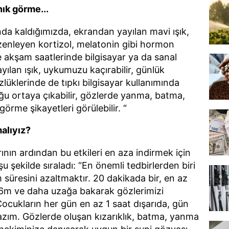
ık görme...
da kaldığımızda, ekrandan yayılan mavi ışık,
üzenleyen kortizol, melatonin gibi hormon
ikle akşam saatlerinde bilgisayar ya da sanal
yılan ışık, uykumuzu kaçırabilir, günlük
zlüklerinde de tıpkı bilgisayar kullanımında
ğu ortaya çıkabilir, gözlerde yanma, batma,
 görme şikayetleri görülebilir. “
alıyız?
ının ardından bu etkileri en aza indirmek için
u şekilde sıraladı: “En önemli tedbirlerden biri
m süresini azaltmaktır. 20 dakikada bir, en az
 6m ve daha uzağa bakarak gözlerimizi
ocukların her gün en az 1 saat dışarıda, gün
lazım. Gözlerde oluşan kızarıklık, batma, yanma