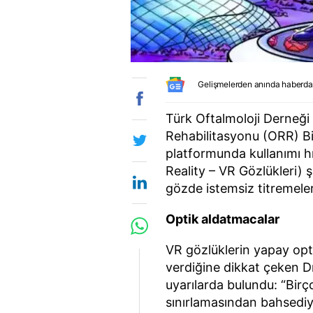
Gelişmelerden anında haberda
Türk Oftalmoloji Derneği
Rehabilitasyonu (ORR) Bi
platformunda kullanımı hı
Reality – VR Gözlükleri) 
gözde istemsiz titremeler
Optik aldatmacalar
VR gözlüklerin yapay opt
verdiğine dikkat çeken Dr.
uyarılarda bulundu: “Birço
sınırlamasından bahsediyo