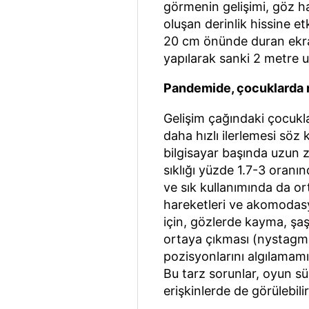
görmenin gelişimi, göz har
oluşan derinlik hissine et
20 cm önünde duran ekra
yapılarak sanki 2 metre u
Pandemide, çocuklarda m
Gelişim çağındaki çocukl
daha hızlı ilerlemesi sö
bilgisayar başında uzun
sıklığı yüzde 1.7-3 oranı
ve sık kullanımında da ort
hareketleri ve akomodas
için, gözlerde kayma, şaş
ortaya çıkması (nystagmu
pozisyonlarını algılamamız
Bu tarz sorunlar, oyun sü
erişkinlerde de görülebilir