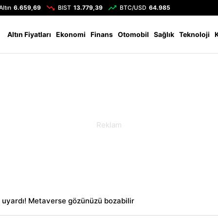
Altın
6.659,69
BIST
13.779,39
BTC/USD
64.985
Altın Fiyatları
Ekonomi
Finans
Otomobil
Sağlık
Teknoloji
uyardı! Metaverse gözünüzü bozabilir