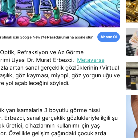
Abone Ol
r olmak için
Google News
'te
Paradurumu
'na abone olun
 Optik, Refraksiyon ve Az Görme
rimi Üyesi Dr. Murat Erbezci,
Metaverse
zla artan sanal gerçeklik gözlüklerinin (Virtual
şaşılık, göz kayması, miyopi, göz yorgunluğu ve
e yol açabileceğini söyledi.
ik yanılsamalarla 3 boyutlu görme hissi
 Erbezci, sanal gerçeklik gözlükleriyle ilgili şu
k üretici, cihazlarının kullanımı için yaş
r. Özellikle gelişim çağındaki çocuklarda