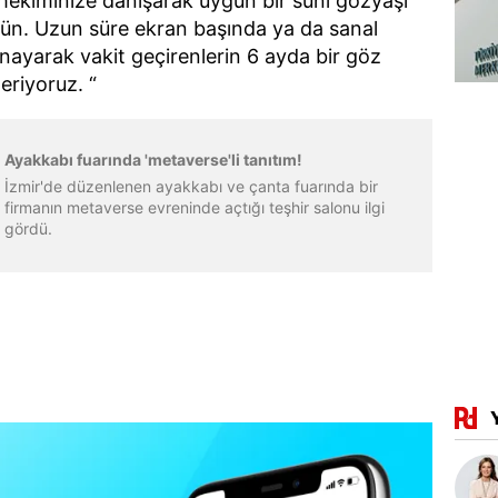
z hekiminize danışarak uygun bir suni gözyaşı
n. Uzun süre ekran başında ya da sanal
oynayarak vakit geçirenlerin 6 ayda bir göz
riyoruz. “
Ayakkabı fuarında 'metaverse'li tanıtım!
İzmir'de düzenlenen ayakkabı ve çanta fuarında bir
firmanın metaverse evreninde açtığı teşhir salonu ilgi
gördü.