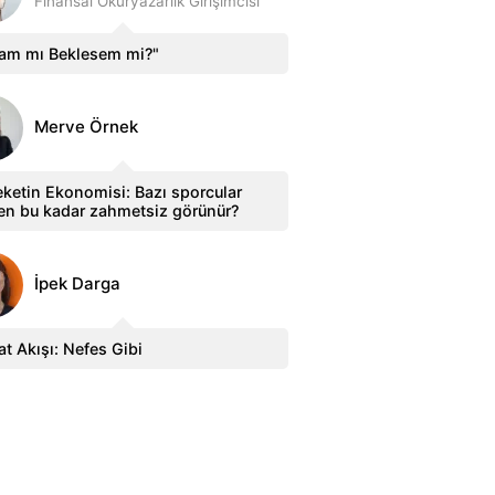
Finansal Okuryazarlık Girişimcisi
sam mı Beklesem mi?"
Merve Örnek
ketin Ekonomisi: Bazı sporcular
en bu kadar zahmetsiz görünür?
İpek Darga
t Akışı: Nefes Gibi