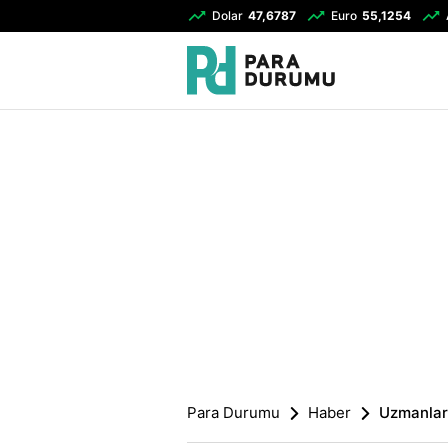
Dolar
47,6787
Euro
55,1254
Para Durumu
Haber
Uzmanlar 