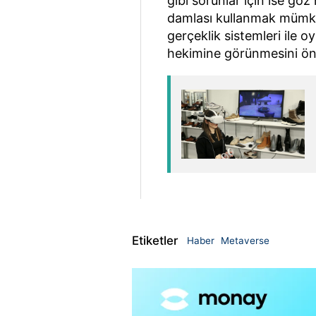
gibi sorunlar için ise gö
damlası kullanmak mümkü
gerçeklik sistemleri ile 
hekimine görünmesini öne
Etiketler
Haber
Metaverse