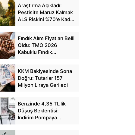
Araştırma Açıkladı:
Pestisite Maruz Kalmak
ALS Riskini %70'e Kadar
Artırıyor
Fındık Alım Fiyatları Belli
Oldu: TMO 2026
Kabuklu Fındık
Fiyatlarını Açıkladı
KKM Bakiyesinde Sona
Doğru: Tutarlar 157
Milyon Liraya Geriledi
Benzinde 4,35 TL'lik
Düşüş Beklentisi:
İndirim Pompaya
Yansıyacak mı?