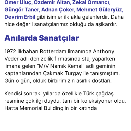
Ömer Uluç, Özdemir Altan, Zekai Ormancı,
Güngör Taner, Adnan Çoker, Mehmet Güleryüz,
Devrim Erbil
gibi isimler ilk akla gelenlerdir. Daha
nice değerli sanatçılarımız olduğu da aşikardır.
Anılarda Sanatçılar
1972 ilkbaharı Rotterdam limanında Anthony
Veder adlı denizcilik firmasında staj yaparken
limana gelen “M/V Namık Kemal” adlı geminin
kaptanlarından Çakmak Turgay ile tanışmıştım.
Gün o gün, olduk birbirimizin asırlık dostları.
Kendisi sonraki yıllarda özellikle Türk çağdaş
resmine çok ilgi duydu, tam bir koleksiyoner oldu.
Hatta Memorial Building'in bir katında
koleksiyonundaki resimler sergilenmişti.
Tüm bunlar olurken ben de bazı sanatçılarla