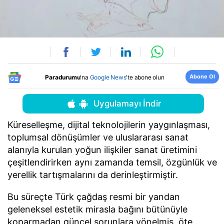
Abone Ol
Paradurumu
'na
Google News
'te abone olun
Uygulamayı İndir
Küreselleşme, dijital teknolojilerin yaygınlaşması,
toplumsal dönüşümler ve uluslararası sanat
alanıyla kurulan yoğun ilişkiler sanat üretimini
çeşitlendirirken aynı zamanda temsil, özgünlük ve
yerellik tartışmalarını da derinleştirmiştir.
Bu süreçte Türk çağdaş resmi bir yandan
geleneksel estetik mirasla bağını bütünüyle
koparmadan güncel sorunlara yönelmiş, öte