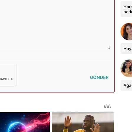
Hare
ned
Haya
GÖNDER
Ağa