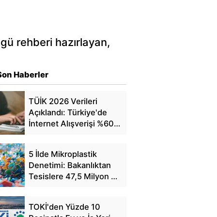
ngü rehberi hazırlayan,
Son Haberler
TÜİK 2026 Verileri
Açıklandı: Türkiye'de
İnternet Alışverişi %60'a
Ulaştı
5 İlde Mikroplastik
Denetimi: Bakanlıktan
Tesislere 47,5 Milyon TL
Ceza
TOKİ'den Yüzde 10