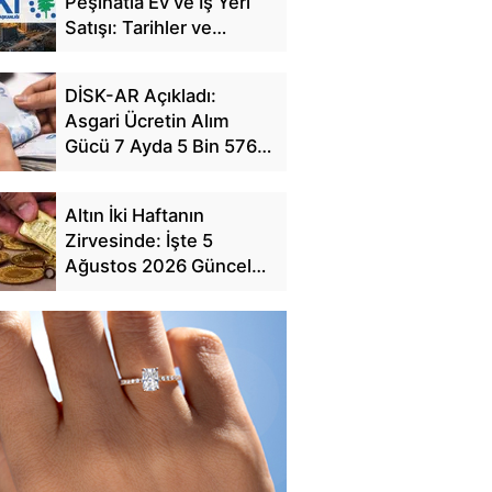
Peşinatla Ev ve İş Yeri
Satışı: Tarihler ve
Başvuru Detayları
DİSK-AR Açıkladı:
Asgari Ücretin Alım
Gücü 7 Ayda 5 Bin 576
TL Eridi
Altın İki Haftanın
Zirvesinde: İşte 5
Ağustos 2026 Güncel
Fiyat Tablosu