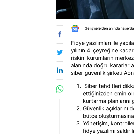
Gelişmelerden anında haberda
Fidye yazılımları ile yapıl
yılının 4. çeyreğine kada
riskini kurumların merkez
alanında doğru kararlar a
siber güvenlik şirketi Aon
Siber tehditleri dikk
ettiğinizden emin ol
kurtarma planlarını 
Güvenlik açıklarını d
bütçe oluşturmasına v
Yönetişim, kontroller
fidye yazılımı saldır