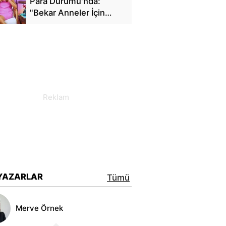
Para Durumu'nda:
"Bekar Anneler İçin
Finansal Özgürlük"
YAZARLAR
Tümü
Merve Örnek