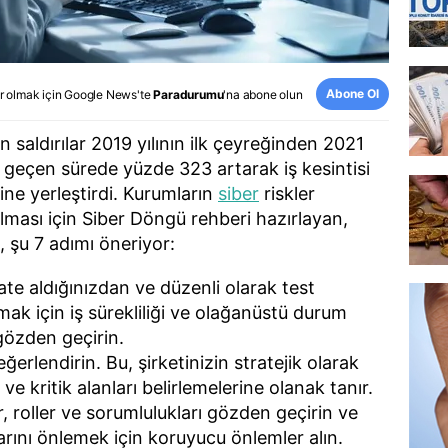
Abone Ol
r olmak için
Google News
'te
Paradurumu
'na abone olun
an saldırılar 2019 yılının ilk çeyreğinden 2021
r geçen sürede yüzde 323 artarak iş kesintisi
ine yerleştirdi. Kurumların
siber
riskler
lması için Siber Döngü rehberi hazırlayan,
, şu 7 adımı öneriyor:
ate aldığınızdan ve düzenli olarak test
mak için iş sürekliliği ve olağanüstü durum
gözden geçirin.
eğerlendirin. Bu, şirketinizin stratejik olarak
e kritik alanları belirlemelerine olanak tanır.
, roller ve sorumlulukları gözden geçirin ve
ılarını önlemek için koruyucu önlemler alın.