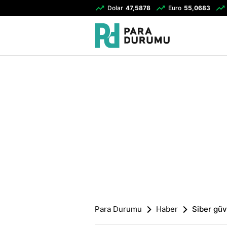
Dolar
47,5878
Euro
55,0683
Para Durumu
Haber
Siber güv