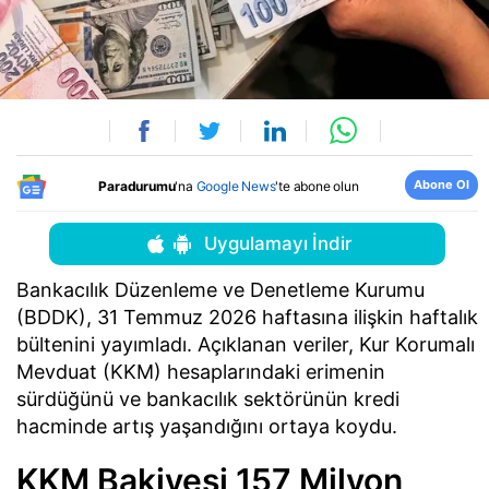
Abone Ol
Paradurumu
'na
Google News
'te abone olun
Uygulamayı İndir
Bankacılık Düzenleme ve Denetleme Kurumu
(BDDK), 31 Temmuz 2026 haftasına ilişkin haftalık
bültenini yayımladı. Açıklanan veriler, Kur Korumalı
Mevduat (KKM) hesaplarındaki erimenin
sürdüğünü ve bankacılık sektörünün kredi
hacminde artış yaşandığını ortaya koydu.
KKM Bakiyesi 157 Milyon