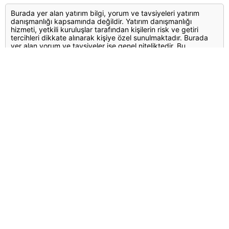
Burada yer alan yatırım bilgi, yorum ve tavsiyeleri yatırım
danışmanlığı kapsamında değildir. Yatırım danışmanlığı
hizmeti, yetkili kuruluşlar tarafından kişilerin risk ve getiri
tercihleri dikkate alınarak kişiye özel sunulmaktadır. Burada
yer alan yorum ve tavsiyeler ise genel niteliktedir. Bu
tavsiyeler mali durumunuz ile risk ve getiri tercihlerinize uygun
olmayabilir. Bu nedenle, sadece burada yer alan bilgilere
dayanılarak yatırım kararı verilmesi beklentilerinize uygun
sonuçlar doğurmayabilir.
Yorumlar