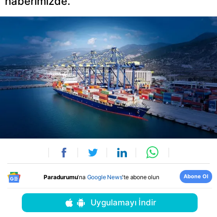
haberimizde.
Abone Ol
Paradurumu
'na
Google News
'te abone olun
Uygulamayı İndir