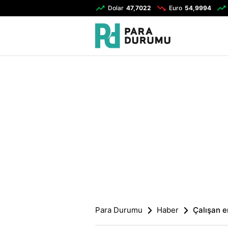
Dolar
47,7022
Euro
54,9994
Para Durumu
Haber
Çalışan e