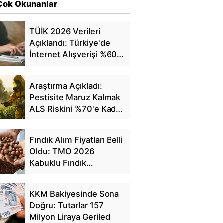
Çok Okunanlar
TÜİK 2026 Verileri
Açıklandı: Türkiye'de
İnternet Alışverişi %60'a
Ulaştı
Araştırma Açıkladı:
Pestisite Maruz Kalmak
ALS Riskini %70'e Kadar
Artırıyor
Fındık Alım Fiyatları Belli
Oldu: TMO 2026
Kabuklu Fındık
Fiyatlarını Açıkladı
KKM Bakiyesinde Sona
Doğru: Tutarlar 157
Milyon Liraya Geriledi