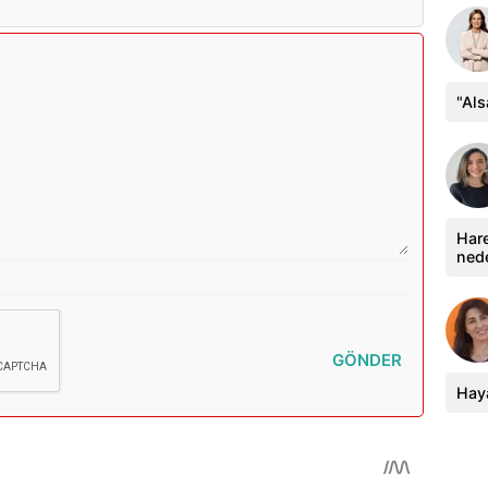
"Al
Hare
ned
GÖNDER
Haya