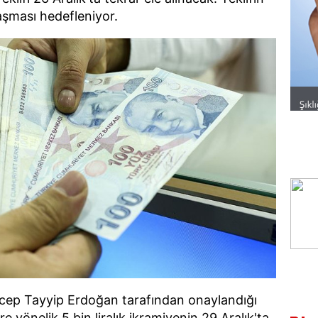
aşması hedefleniyor.
ep Tayyip Erdoğan tarafından onaylandığı
re yönelik 5 bin liralık ikramiyenin 29 Aralık'ta