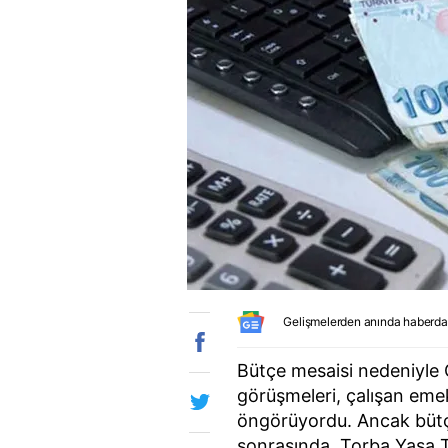
Gelişmelerden anında haberda
Bütçe mesaisi nedeniyle G
görüşmeleri, çalışan emek
öngörüyordu. Ancak bütç
sonrasında, Torba Yasa Tek