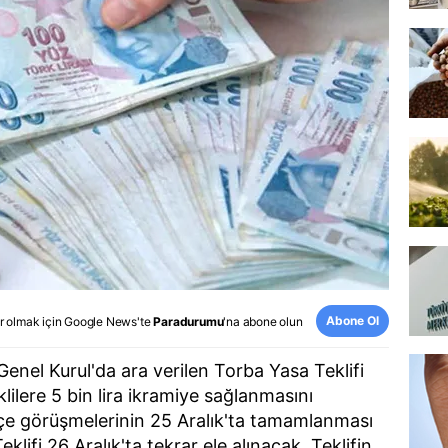
Abone Ol
r olmak için
Google News
'te
Paradurumu
'na abone olun
enel Kurul'da ara verilen Torba Yasa Teklifi
lilere 5 bin lira ikramiye sağlanmasını
e görüşmelerinin 25 Aralık'ta tamamlanması
lifi 26 Aralık'ta tekrar ele alınacak. Teklifin