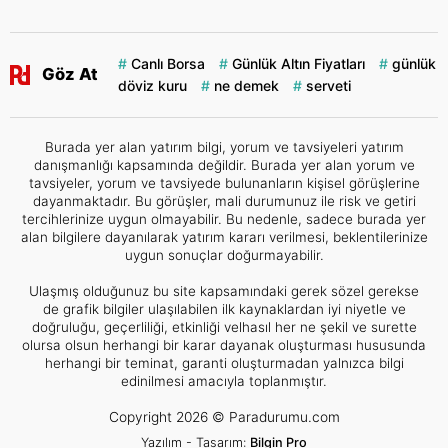
Canlı Borsa
Günlük Altın Fiyatları
günlük
Göz At
döviz kuru
ne demek
serveti
Burada yer alan yatırım bilgi, yorum ve tavsiyeleri yatırım
danışmanlığı kapsamında değildir. Burada yer alan yorum ve
tavsiyeler, yorum ve tavsiyede bulunanların kişisel görüşlerine
dayanmaktadır. Bu görüşler, mali durumunuz ile risk ve getiri
tercihlerinize uygun olmayabilir. Bu nedenle, sadece burada yer
alan bilgilere dayanılarak yatırım kararı verilmesi, beklentilerinize
uygun sonuçlar doğurmayabilir.
Ulaşmış olduğunuz bu site kapsamındaki gerek sözel gerekse
de grafik bilgiler ulaşılabilen ilk kaynaklardan iyi niyetle ve
doğruluğu, geçerliliği, etkinliği velhasıl her ne şekil ve surette
olursa olsun herhangi bir karar dayanak oluşturması hususunda
herhangi bir teminat, garanti oluşturmadan yalnızca bilgi
edinilmesi amacıyla toplanmıştır.
Copyright 2026 © Paradurumu.com
Yazılım - Tasarım:
Bilgin Pro