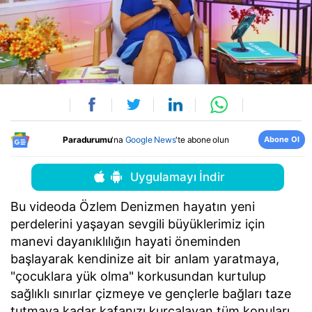
Abone Ol
Paradurumu
'na
Google News
'te abone olun
Uygulamayı İndir
Bu videoda Özlem Denizmen hayatın yeni
perdelerini yaşayan sevgili büyüklerimiz için
manevi dayanıklılığın hayati öneminden
başlayarak kendinize ait bir anlam yaratmaya,
"çocuklara yük olma" korkusundan kurtulup
sağlıklı sınırlar çizmeye ve gençlerle bağları taze
tutmaya kadar kafanızı kurcalayan tüm konuları