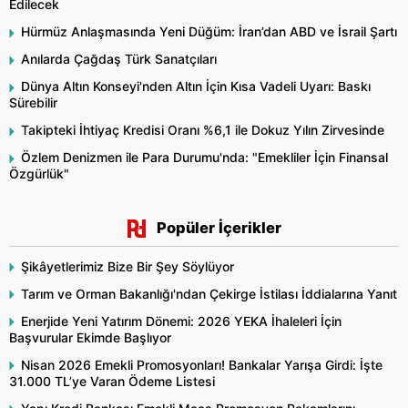
Edilecek
Hürmüz Anlaşmasında Yeni Düğüm: İran’dan ABD ve İsrail Şartı
Anılarda Çağdaş Türk Sanatçıları
Dünya Altın Konseyi'nden Altın İçin Kısa Vadeli Uyarı: Baskı
Sürebilir
Takipteki İhtiyaç Kredisi Oranı %6,1 ile Dokuz Yılın Zirvesinde
Özlem Denizmen ile Para Durumu'nda: "Emekliler İçin Finansal
Özgürlük"
Popüler İçerikler
Şikâyetlerimiz Bize Bir Şey Söylüyor
Tarım ve Orman Bakanlığı'ndan Çekirge İstilası İddialarına Yanıt
Enerjide Yeni Yatırım Dönemi: 2026 YEKA İhaleleri İçin
Başvurular Ekimde Başlıyor
Nisan 2026 Emekli Promosyonları! Bankalar Yarışa Girdi: İşte
31.000 TL’ye Varan Ödeme Listesi