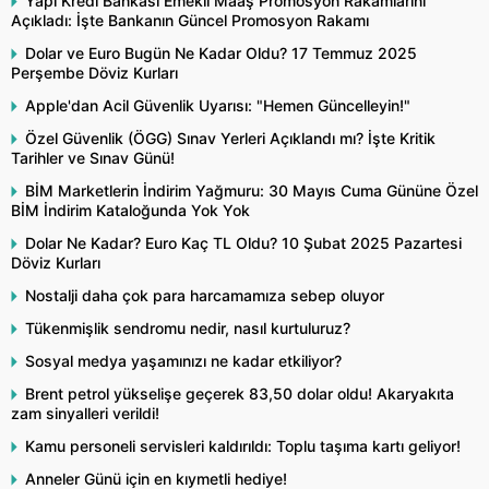
Yapı Kredi Bankası Emekli Maaş Promosyon Rakamlarını
Açıkladı: İşte Bankanın Güncel Promosyon Rakamı
Dolar ve Euro Bugün Ne Kadar Oldu? 17 Temmuz 2025
Perşembe Döviz Kurları
Apple'dan Acil Güvenlik Uyarısı: "Hemen Güncelleyin!"
Özel Güvenlik (ÖGG) Sınav Yerleri Açıklandı mı? İşte Kritik
Tarihler ve Sınav Günü!
BİM Marketlerin İndirim Yağmuru: 30 Mayıs Cuma Gününe Özel
BİM İndirim Kataloğunda Yok Yok
Dolar Ne Kadar? Euro Kaç TL Oldu? 10 Şubat 2025 Pazartesi
Döviz Kurları
Nostalji daha çok para harcamamıza sebep oluyor
Tükenmişlik sendromu nedir, nasıl kurtuluruz?
Sosyal medya yaşamınızı ne kadar etkiliyor?
Brent petrol yükselişe geçerek 83,50 dolar oldu! Akaryakıta
zam sinyalleri verildi!
Kamu personeli servisleri kaldırıldı: Toplu taşıma kartı geliyor!
Anneler Günü için en kıymetli hediye!