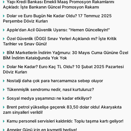
Yapı Kredi Bankası Emekli Maaş Promosyon Rakamlarını
Açıkladı: İşte Bankanın Güncel Promosyon Rakamı
Dolar ve Euro Bugün Ne Kadar Oldu? 17 Temmuz 2025
Perşembe Döviz Kurları
Apple'dan Acil Güvenlik Uyarısı: "Hemen Güncelleyin!"
Özel Güvenlik (ÖGG) Sınav Yerleri Açıklandı mı? İşte Kritik
Tarihler ve Sınav Günü!
BİM Marketlerin İndirim Yağmuru: 30 Mayıs Cuma Gününe Özel
BİM İndirim Kataloğunda Yok Yok
Dolar Ne Kadar? Euro Kaç TL Oldu? 10 Şubat 2025 Pazartesi
Döviz Kurları
Nostalji daha çok para harcamamıza sebep oluyor
Tükenmişlik sendromu nedir, nasıl kurtuluruz?
Sosyal medya yaşamınızı ne kadar etkiliyor?
Brent petrol yükselişe geçerek 83,50 dolar oldu! Akaryakıta
zam sinyalleri verildi!
Kamu personeli servisleri kaldırıldı: Toplu taşıma kartı geliyor!
Anneler Günü için en kıymetli hediye!