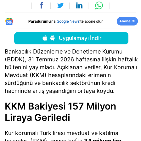
Abone Ol
Paradurumu
'na
Google News
'te abone olun
Uygulamayı İndir
Bankacılık Düzenleme ve Denetleme Kurumu
(BDDK), 31 Temmuz 2026 haftasına ilişkin haftalık
bültenini yayımladı. Açıklanan veriler, Kur Korumalı
Mevduat (KKM) hesaplarındaki erimenin
sürdüğünü ve bankacılık sektörünün kredi
hacminde artış yaşandığını ortaya koydu.
KKM Bakiyesi 157 Milyon
Liraya Geriledi
Kur korumalı Türk lirası mevduat ve katılma
hesapları (KKM), geçen hafta
34 milyon lira