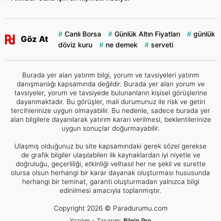
Canlı Borsa
Günlük Altın Fiyatları
günlük
Göz At
döviz kuru
ne demek
serveti
Burada yer alan yatırım bilgi, yorum ve tavsiyeleri yatırım
danışmanlığı kapsamında değildir. Burada yer alan yorum ve
tavsiyeler, yorum ve tavsiyede bulunanların kişisel görüşlerine
dayanmaktadır. Bu görüşler, mali durumunuz ile risk ve getiri
tercihlerinize uygun olmayabilir. Bu nedenle, sadece burada yer
alan bilgilere dayanılarak yatırım kararı verilmesi, beklentilerinize
uygun sonuçlar doğurmayabilir.
Ulaşmış olduğunuz bu site kapsamındaki gerek sözel gerekse
de grafik bilgiler ulaşılabilen ilk kaynaklardan iyi niyetle ve
doğruluğu, geçerliliği, etkinliği velhasıl her ne şekil ve surette
olursa olsun herhangi bir karar dayanak oluşturması hususunda
herhangi bir teminat, garanti oluşturmadan yalnızca bilgi
edinilmesi amacıyla toplanmıştır.
Copyright 2026 © Paradurumu.com
Yazılım - Tasarım:
Bilgin Pro