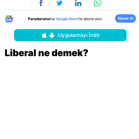
Abone Ol
Paradurumu
'na
Google News
'te abone olun
Uygulamayı İndir
Liberal ne demek?