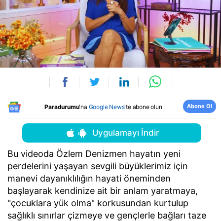
Abone Ol
Paradurumu
'na
Google News
'te abone olun
Uygulamayı İndir
Bu videoda Özlem Denizmen hayatın yeni
perdelerini yaşayan sevgili büyüklerimiz için
manevi dayanıklılığın hayati öneminden
başlayarak kendinize ait bir anlam yaratmaya,
"çocuklara yük olma" korkusundan kurtulup
sağlıklı sınırlar çizmeye ve gençlerle bağları taze