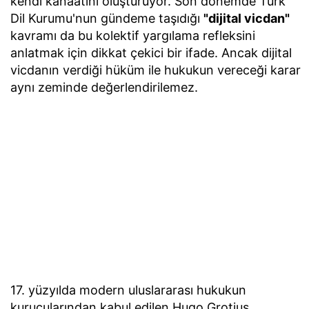
kendi kanaatini oluşturuyor. Son dönemde Türk
Dil Kurumu'nun gündeme taşıdığı
"dijital vicdan"
kavramı da bu kolektif yargılama refleksini
anlatmak için dikkat çekici bir ifade. Ancak dijital
vicdanın verdiği hüküm ile hukukun vereceği karar
aynı zeminde değerlendirilemez.
17. yüzyılda modern uluslararası hukukun
kurucularından kabul edilen Hugo Grotius,