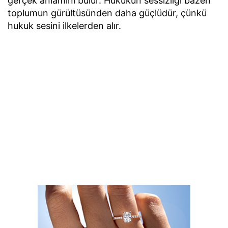
gerçek anlamını bulur. Hukukun sessizliği bazen
toplumun gürültüsünden daha güçlüdür, çünkü
hukuk sesini ilkelerden alır.