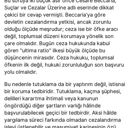
Bu soruya iki buçuk asır önce Cesare Beccaria,
Suçlar ve Cezalar Üzerine adlı eserinde dikkat
çekici bir cevap vermişti. Beccaria'ya göre
devletin cezalandırma yetkisi, ancak zorunlu
olduğu ölçüde meşrudur; ceza ise bir öfke aracı
değil, toplumsal düzeni korumaya yönelik son
çare olmalıdır. Bugün ceza hukukunda kabul
gören "ultima ratio" ilkesi büyük ölçüde bu
düşüncenin mirasıdır. Ceza hukuku, toplumsal
öfkenin ilk değil, hukuki zorunluluğun son başvuru
yolu olmalıdır.
Bu nedenle tutuklama da bir yaptırım değil, istisnai
bir koruma tedbiridir. Tutuklama, kaçma şüphesi,
delilleri karartma ihtimali veya kanunun
öngördüğü diğer şartların varlığı hâlinde
başvurulabilecek geçici bir tedbirdir. Aksi hâlde
yargılama süreci farkında olmadan cezalandırma
işlevi üstlenebilir ve masumiyet karinesinin özü