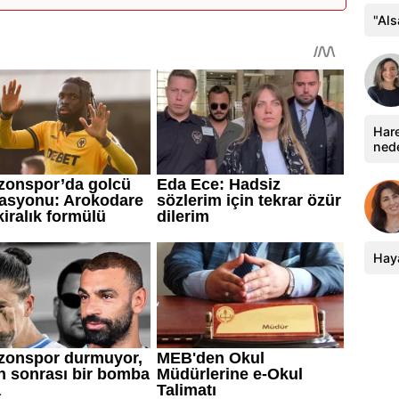
"Al
Hare
ned
Haya