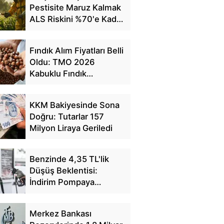
Pestisite Maruz Kalmak
ALS Riskini %70'e Kadar
Artırıyor
Fındık Alım Fiyatları Belli
Oldu: TMO 2026
Kabuklu Fındık
Fiyatlarını Açıkladı
KKM Bakiyesinde Sona
Doğru: Tutarlar 157
Milyon Liraya Geriledi
Benzinde 4,35 TL'lik
Düşüş Beklentisi:
İndirim Pompaya
Yansıyacak mı?
Merkez Bankası