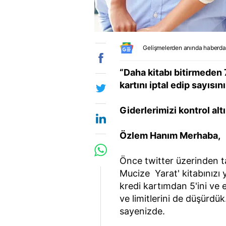
Gelişmelerden anında haberda
“Daha kitabı bitirmeden 
kartını
iptal edip sayısını
Giderlerimizi kontrol alt
Özlem Hanım Merhaba,
Önce twitter üzerinden t
Mucize Yarat' kitabınızı y
kredi kartımdan 5'ini ve eş
ve limitlerini de düşürdük
sayenizde.