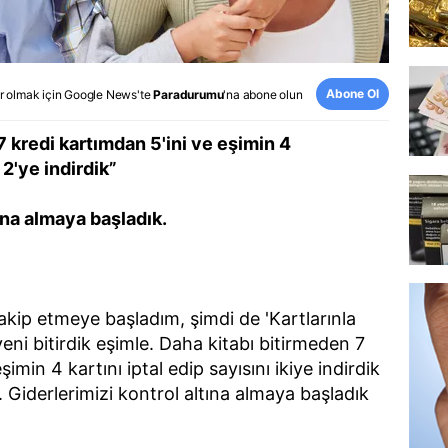
Abone Ol
r olmak için
Google News
'te
Paradurumu
'na abone olun
7 kredi kartımdan 5'ini ve eşimin 4
 2'ye indirdik”
ına almaya başladık.
akip etmeye başladım, şimdi de 'Kartlarınla
eni bitirdik eşimle. Daha kitabı bitirmeden 7
imin 4 kartını iptal edip sayısını ikiye indirdik
. Giderlerimizi kontrol altına almaya başladık