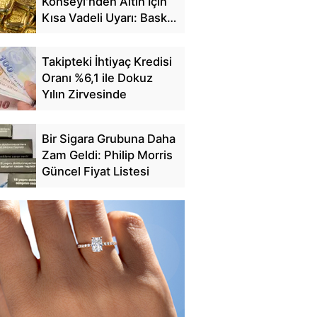
Konseyi'nden Altın İçin
Kısa Vadeli Uyarı: Baskı
Sürebilir
Takipteki İhtiyaç Kredisi
Oranı %6,1 ile Dokuz
Yılın Zirvesinde
Bir Sigara Grubuna Daha
Zam Geldi: Philip Morris
Güncel Fiyat Listesi