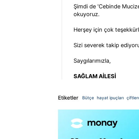
Şimdi de 'Cebinde Mucize Y
okuyoruz.
Herşey için çok teşekkür
Sizi severek takip ediyor
Saygılarımızla,
SAĞLAM AİLESİ
Etiketler
Bütçe
hayat ipuçları
çiftle