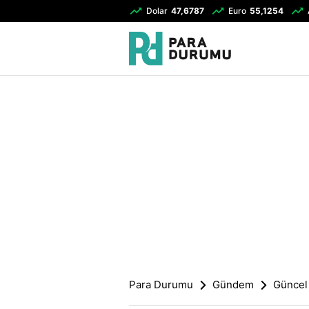
Dolar
47,6787
Euro
55,1254
Para Durumu
Gündem
Güncel