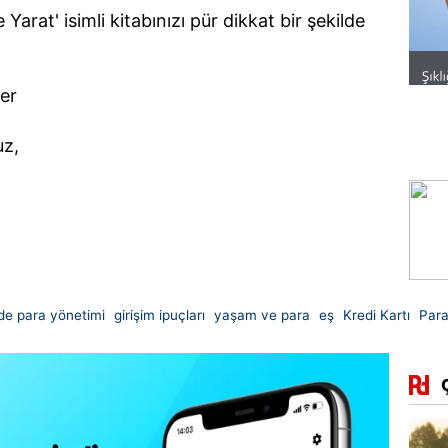
arat' isimli kitabınızı pür dikkat bir şekilde
ler
uz,
rde para yönetimi
girişim ipuçları
yaşam ve para
eş
Kredi Kartı
Par