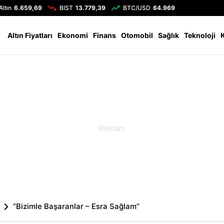
Altın
6.659,69
BIST
13.779,39
BTC/USD
64.969
Altın Fiyatları
Ekonomi
Finans
Otomobil
Sağlık
Teknoloji
“Bizimle Başaranlar – Esra Sağlam”