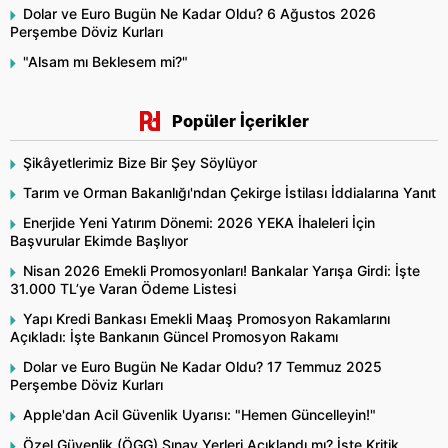
Dolar ve Euro Bugün Ne Kadar Oldu? 6 Ağustos 2026
Perşembe Döviz Kurları
"Alsam mı Beklesem mi?"
Popüler İçerikler
Şikâyetlerimiz Bize Bir Şey Söylüyor
Tarım ve Orman Bakanlığı'ndan Çekirge İstilası İddialarına Yanıt
Enerjide Yeni Yatırım Dönemi: 2026 YEKA İhaleleri İçin
Başvurular Ekimde Başlıyor
Nisan 2026 Emekli Promosyonları! Bankalar Yarışa Girdi: İşte
31.000 TL’ye Varan Ödeme Listesi
Yapı Kredi Bankası Emekli Maaş Promosyon Rakamlarını
Açıkladı: İşte Bankanın Güncel Promosyon Rakamı
Dolar ve Euro Bugün Ne Kadar Oldu? 17 Temmuz 2025
Perşembe Döviz Kurları
Apple'dan Acil Güvenlik Uyarısı: "Hemen Güncelleyin!"
Özel Güvenlik (ÖGG) Sınav Yerleri Açıklandı mı? İşte Kritik