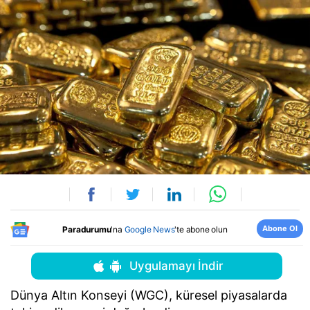
Abone Ol
Paradurumu
'na
Google News
'te abone olun
Uygulamayı İndir
Dünya Altın Konseyi (WGC), küresel piyasalarda