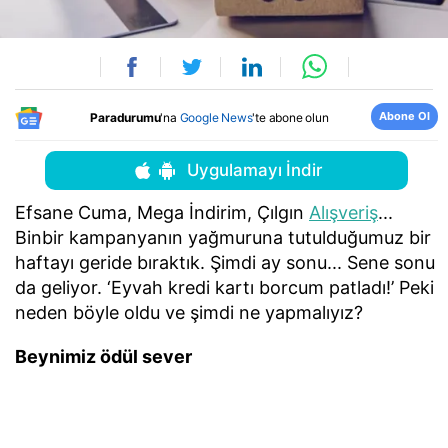
Abone Ol
Paradurumu
'na
Google News
'te abone olun
Uygulamayı İndir
Efsane Cuma, Mega İndirim, Çılgın
Alışveriş
...
Binbir kampanyanın yağmuruna tutulduğumuz bir
haftayı geride bıraktık. Şimdi ay sonu... Sene sonu
da geliyor. ‘Eyvah kredi kartı borcum patladı!’ Peki
neden böyle oldu ve şimdi ne yapmalıyız?
Beynimiz ödül sever