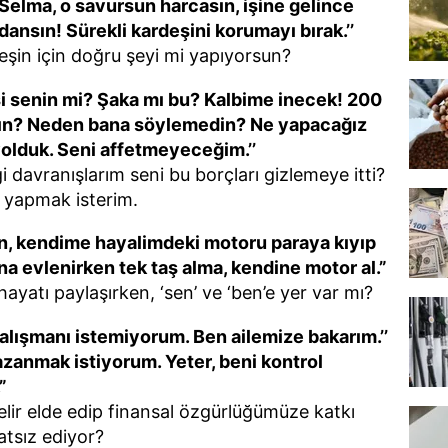
 Selma, o savursun harcasın, işine gelince
nsın! Sürekli kardeşini korumayı bırak.’’
şin için doğru şeyi mi yapıyorsun?
si senin mi? Şaka mı bu? Kalbime inecek! 200
ptın? Neden bana söylemedin? Ne yapacağız
volduk. Seni affetmeyeceğim.’’
davranışlarım seni bu borçları gizlemeye itti?
im yapmak isterim.
en, kendime hayalimdeki motoru paraya kıyıp
na evlenirken tek taş alma, kendine motor al.”
 hayatı paylaşırken, ‘sen’ ve ‘ben’e yer var mı?
çalışmanı istemiyorum. Ben ailemize bakarım.’’
zanmak istiyorum. Yeter, beni kontrol
”
lir elde edip finansal özgürlüğümüze katkı
tsız ediyor?