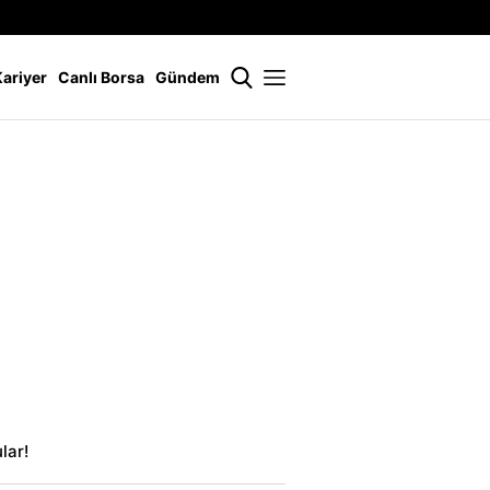
İstanbul
21 °
Kariyer
Canlı Borsa
Gündem
lar!