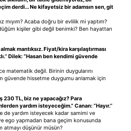
çim derdi… Ne kifayetsiz bir adamsın sen, git
z mıyım? Acaba doğru bir evlilik mi yaptım?
ğüm kişiler gibi değil benimki? Ben hayattan
 almak mantıksız. Fiyat/kira karşılaştırması
lı.’’ Dilek: “Hasan ben kendimi güvende
 matematik değil. Birinin duygularını
im güvende hissetme duygumu anlamak için
ş 230 TL, biz ne yapacağız? Para
lerden yardım isteyeceğim.” Canan: “Hayır.’’
de yardım isteyecek kadar samimi ve
r ve ego yapmadan bana geçim konusunda
dım atmayı düşünür müsün?