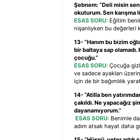
Şebnem: “Deli misin se
okuturum. Sen karışma lü
ESAS SORU:
Eğitim beni
nişanlıyken bu değerler
13- “Hanım bu bizim oğla
bir baltaya sap olamadı
çocuğu.”
ESAS SORU:
Çocuğa gizl
ve sadece ayakları üzerin
için de bir bağımlılık yarat
14- “Atilla ben yatırımd
çakıldı. Ne yapacağız şi
dayanamıyorum.’’
ESAS SORU:
Benimle dah
adım atsak hayat daha gü
15- “Hüsnü, yeter artık ço