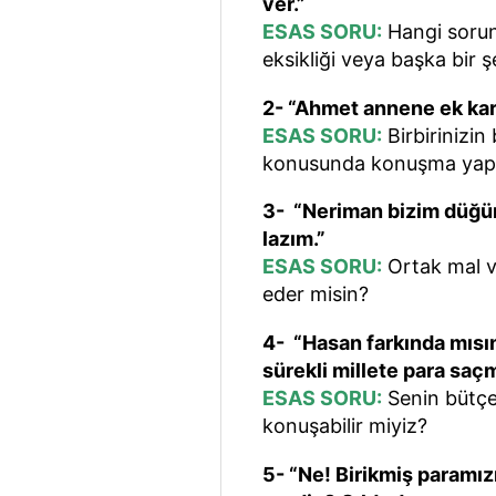
ver.”
ESAS SORU:
Hangi sorund
eksikliği veya başka bir ş
2- “Ahmet annene ek kar
ESAS SORU:
Birbirinizin
konusunda konuşma yapa
3- “Neriman bizim düğün
lazım.”
ESAS SORU:
Ortak mal va
eder misin?
4- “Hasan farkında mısı
sürekli millete para saç
ESAS SORU:
Senin bütçe
konuşabilir miyiz?
5- “Ne! Birikmiş paramız