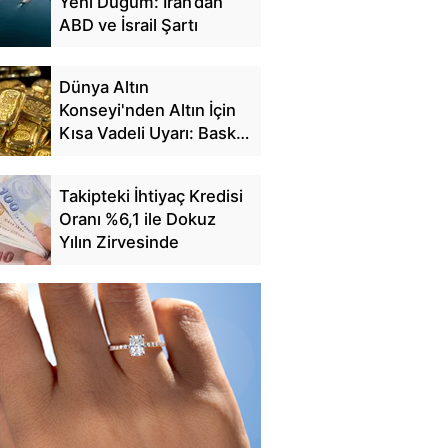
Yeni Düğüm: İran’dan
ABD ve İsrail Şartı
Dünya Altın
Konseyi'nden Altın İçin
Kısa Vadeli Uyarı: Baskı
Sürebilir
Takipteki İhtiyaç Kredisi
Oranı %6,1 ile Dokuz
Yılın Zirvesinde