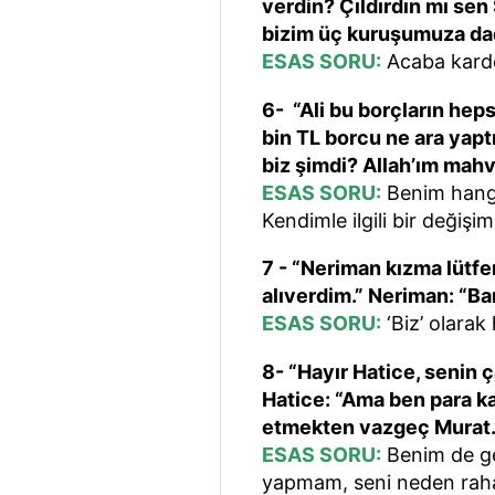
verdin? Çıldırdın mı sen
bizim üç kuruşumuza dada
ESAS SORU:
Acaba karde
6- “Ali bu borçların hep
bin TL borcu ne ara ya
biz şimdi? Allah’ım mah
ESAS SORU:
Benim hangi 
Kendimle ilgili bir değiş
7 - “Neriman kızma lütf
alıverdim.” Neriman: “Ba
ESAS SORU:
‘Biz’ olarak
8- “Hayır Hatice, senin 
Hatice: “Ama ben para ka
etmekten vazgeç Murat.
ESAS SORU:
Benim de ge
yapmam, seni neden raha