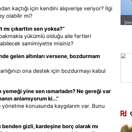
an kaçtığı için kendini alışverişe veriyor? İlgi
ey olabilir mi?
t mı çıkarttın sen yoksa?”
 bakmakla yükümlü olduğu aile fertleri
bilecek samimiyette misiniz?
de gelen altınları versene, bozdurmam
rlığınızı ona destek için bozdurmayı kabul
n yemeği yine sen ısmarladın? Ne gereği var
manın anlamıyorum ki...”
 yönetme konusunda kaygılarım var. Bunu
ı benden gizli, kardeşine borç olarak mı