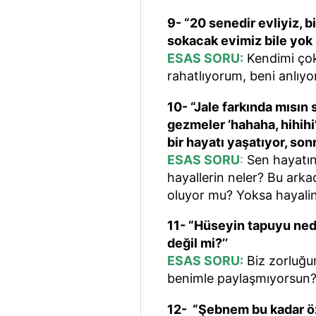
9- “20 senedir evliyiz, 
sokacak evimiz bile yok
ESAS SORU:
Kendimi çok
rahatlıyorum, beni anlıyor
10- “Jale farkında mısın
gezmeler ‘hahaha, hihihi
bir hayatı yaşatıyor, sonr
ESAS SORU
:
Sen hayatın
hayallerin neler? Bu arka
oluyor mu? Yoksa hayali
11- “Hüseyin tapuyu nede
değil mi?’’
ESAS SORU:
Biz zorluğun
benimle paylaşmıyorsun
12- “Şebnem bu kadar öz