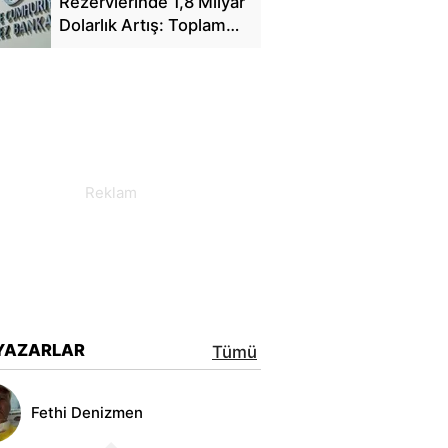
Rezervlerinde 1,8 Milyar
Dolarlık Artış: Toplam
Rezerv 164,4 Milyar
Dolar Oldu
YAZARLAR
Tümü
Fethi Denizmen