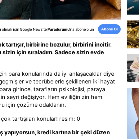
Abone Ol
r olmak için
Google News
'te
Paradurumu
'na abone olun
artışır, birbirine bozulur, birbirini incitir.
sizin için sıraladım. Sadece sizin evde
 için para konularında da iyi anlaşacaklar diye
ı geçmişler ve tecrübelerle şekillenen iki hayat
para girince, tarafların psikolojisi, paraya
inin seyri değişiyor. Hem evliliğinizin hem
uru için çözüme odaklanın.
riş yapıyorsun, kredi kartına bir çeki düzen