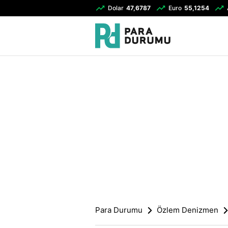
Dolar
47,6787
Euro
55,1254
Para Durumu
Özlem Denizmen