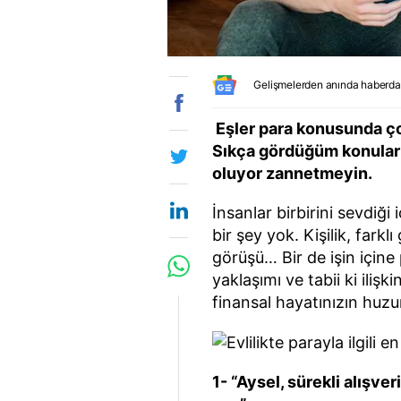
Gelişmelerden anında haberda
Eşler para konusunda çok t
Sıkça gördüğüm konuları 
oluyor zannetmeyin.
İnsanlar birbirini sevdiği
bir şey yok. Kişilik, farkl
görüşü… Bir de işin içine 
yaklaşımı ve tabii ki ilişk
finansal hayatınızın huz
1- “Aysel, sürekli alışve