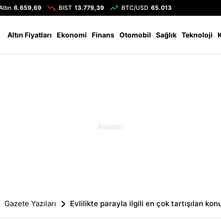
Altın
6.659,69
BIST
13.779,39
BTC/USD
65.013
Altın Fiyatları
Ekonomi
Finans
Otomobil
Sağlık
Teknoloji
Gazete Yazıları
Evlilikte parayla ilgili en çok tartışılan konu