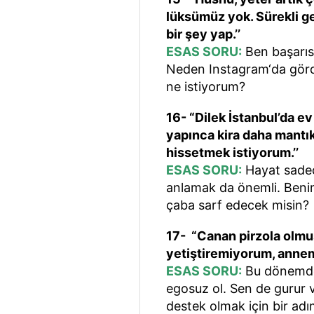
lüksümüz yok. Sürekli ge
bir şey yap.’’
ESAS SORU:
Ben başarısı
Neden Instagram‘da gördü
ne istiyorum?
16- “Dilek İstanbul’da ev
yapınca kira daha mantık
hissetmek istiyorum.’’
ESAS SORU:
Hayat sadece
anlamak da önemli. Ben
çaba sarf edecek misin?
17- “Canan pirzola olmu
yetiştiremiyorum, annem
ESAS SORU:
Bu dönemde 
egosuz ol. Sen de guru
destek olmak için bir a