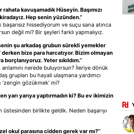
bir rahata kavuşamadık Hüseyin. Başımızı
 kiradayız. Hep senin yüzünden.”
 başarısız hissediyorum ve suçu sana atınca
sun değil mi? Bir şeyleri farklı yapmalıyız.
 senin şu arkadaş grubun sürekli yemekler
’ derken bize para harcatıyor. Bizim olmayan
a borçlanıyoruz. Yeter sıkıldım.’’
 anlamını nerede buluyorsun? İleriye dönük
daş grupları bu hayali ulaşmana yardımcı
n ‘zengin gözükmek’ mi?
n yarı yarıya yaptırmadın ki? Bu ev ikimizin
 üstesinden birlikte geldik. Neden başarıyı
?
el okul parasına cidden gerek var mı?’’