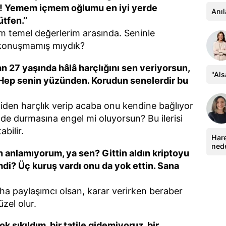
n! Yemem içmem oğlumu en iyi yerde
Anıl
tfen.’’
m temel değerlerim arasında. Seninle
i konuşmamış mıydık?
n 27 yaşında hâlâ harçlığını sen veriyorsun,
"Al
. Hep senin yüzünden. Korudun senelerdir bu
iden harçlık verip acaba onu kendine bağlıyor
de durmasına engel mi oluyorsun? Bu ilerisi
abilir.
Hare
ned
an anlamıyorum, ya sen? Gittin aldın kriptoyu
mdi? Üç kuruş vardı onu da yok ettin. Sana
a paylaşımcı olsan, karar verirken beraber
zel olur.
k sıkıldım, bir tatile gidemiyoruz, bir