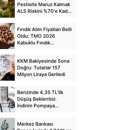
Pestisite Maruz Kalmak
ALS Riskini %70'e Kadar
Artırıyor
Fındık Alım Fiyatları Belli
Oldu: TMO 2026
Kabuklu Fındık
Fiyatlarını Açıkladı
KKM Bakiyesinde Sona
Doğru: Tutarlar 157
Milyon Liraya Geriledi
Benzinde 4,35 TL'lik
Düşüş Beklentisi:
İndirim Pompaya
Yansıyacak mı?
Merkez Bankası