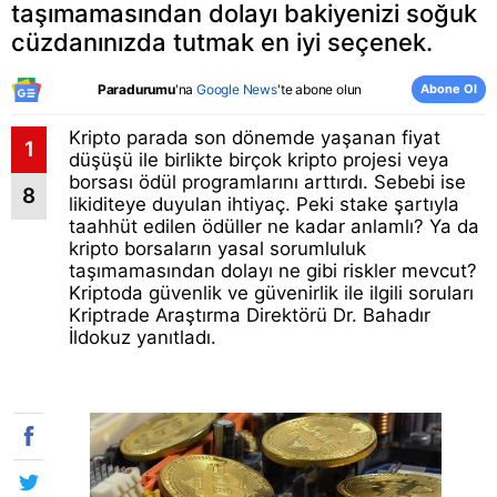
taşımamasından dolayı bakiyenizi soğuk
cüzdanınızda tutmak en iyi seçenek.
Abone Ol
Paradurumu
'na
Google News
'te abone olun
Kripto parada son dönemde yaşanan fiyat
1
düşüşü ile birlikte birçok kripto projesi veya
borsası ödül programlarını arttırdı. Sebebi ise
8
likiditeye duyulan ihtiyaç. Peki stake şartıyla
taahhüt edilen ödüller ne kadar anlamlı? Ya da
kripto borsaların yasal sorumluluk
taşımamasından dolayı ne gibi riskler mevcut?
Kriptoda güvenlik ve güvenirlik ile ilgili soruları
Kriptrade Araştırma Direktörü Dr. Bahadır
İldokuz yanıtladı.