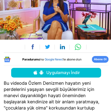
Abone Ol
Paradurumu
'na
Google News
'te abone olun
Uygulamayı İndir
Bu videoda Özlem Denizmen hayatın yeni
perdelerini yaşayan sevgili büyüklerimiz için
manevi dayanıklılığın hayati öneminden
başlayarak kendinize ait bir anlam yaratmaya,
"çocuklara yük olma" korkusundan kurtulup