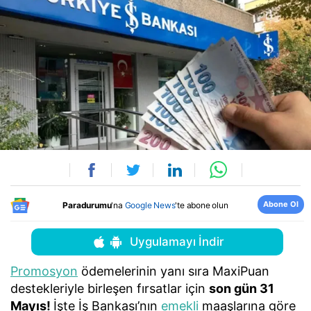
Abone Ol
Paradurumu
'na
Google News
'te abone olun
Uygulamayı İndir
Promosyon
ödemelerinin yanı sıra MaxiPuan
destekleriyle birleşen fırsatlar için
son gün 31
Mayıs!
İşte İş Bankası’nın
emekli
maaşlarına göre