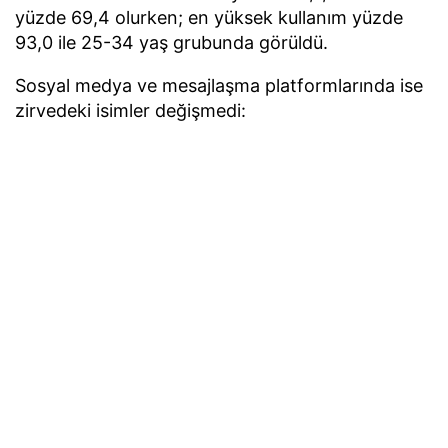
yüzde 69,4 olurken; en yüksek kullanım yüzde
93,0 ile 25-34 yaş grubunda görüldü.
Sosyal medya ve mesajlaşma platformlarında ise
zirvedeki isimler değişmedi:
WhatsApp:
%90,0 kullanım oranı ile ilk sırada
yer aldı (Erkekler %92,5 / Kadınlar %87,6).
YouTube:
%77,6 kullanım oranı ile ikinci
sırada (Erkekler %80,1 / Kadınlar %75,0).
Instagram:
%71,1 kullanım oranı ile üçüncü
sırada (Erkekler %71,9 / Kadınlar %70,2).
Akıllı Cihazlar ve Satın Alma
Kriterleri
Evlerde internet bağlantılı cihaz kullanımı
yaygınlaşırken, en çok kullanılan akıllı ürün
yüzde