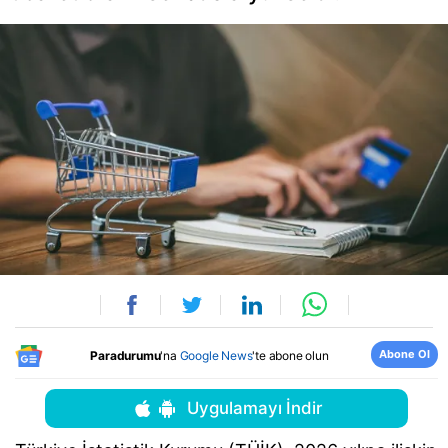
Abone Ol
Paradurumu
'na
Google News
'te abone olun
Uygulamayı İndir